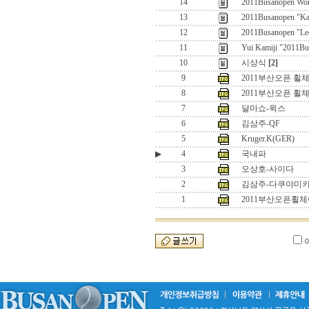
14
2011Busanopen Wom
13
2011Busanopen "Kat
12
2011Busanopen "Le
11
Yui Kamiji "2011Bu
10
시상식
[2]
9
2011부산오픈 휠체어 W
8
2011부산오픈 휠체어
7
달마쇼-윅스
6
김삼주-QF
5
Kruger.K(GER)
▶
4
국내파
3
오상호-사이다
2
김삼주-다쿠야미
1
2011부산오픈휠