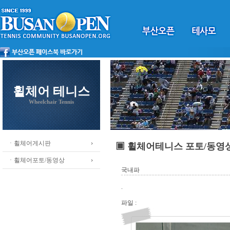
휠체어 테니스
Wheelchair Tennis
ㆍ휠체어게시판
▣ 휠체어테니스 포토/동영
ㆍ휠체어포토/동영상
국내파
.
파일 :