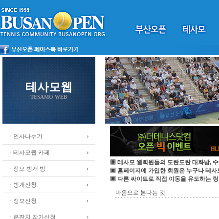
테사모웹
TESAMO WEB
ㆍ인사나누기
ㆍ테사모웹 카페
▣ 테사모 웹회원들의 도란도란 대화방, 수
ㆍ정모 벙개 방
▣ 홈페이지에 가입한 회원은 누구나 테
▣ 다른 싸이트로 직접 이동을 유도하는 링
ㆍ벙개신청
마음으로 본다는 것
ㆍ정모신청
ㆍ큰잔치 참가신청