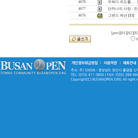
4678
우쩌다 외도를 .....
4677
단하나의 사랑 - 린
4676
그랜드 케년
[11]
[61]
[62]
[6
[prev]