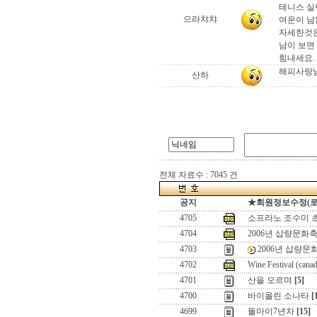
테니스 실력
으라챠챠
여운이 남
자세한것은
남이 보면
힘내세요.
해피사랑님
산하
전체 자료수 : 7045 건
공지
★회원정보수정(로그인
4705
소프라노 조수미 
4704
2006년 삽량문화
4703
2006년 삽량문
4702
Wine Festival (cana
4701
산을 오르며
[5]
4700
바이올린 소나타
[
4699
똘마이7년차
[15]