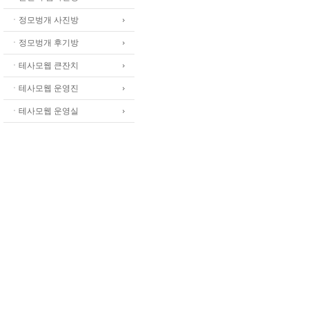
ㆍ정모벙개 사진방
ㆍ정모벙개 후기방
ㆍ테사모웹 큰잔치
마음으로 본다는 것  

ㆍ테사모웹 운영진
만약에 눈이 없다고 생각해 보세요.

눈없이 햇빛을 본다면

ㆍ테사모웹 운영실
눈부심보다 먼저 따뜻함을 느낄 것이고,
꽃을 보면

아름다움보다 먼저 향기를 느낄 것이고,
얼굴을 보면 인상보다 먼저 마음을 느낄
이 세상에서 진정으로 중요한 것들은 

눈에 보이지 않습니다.

권대웅의《하루》중에서 - 

느낀다는 것은 마음으로 본다는 것입니다
사랑이라는 것, 정이 들었다는 것, 

그리고 서로 배려한다는 것.

이런 것들이 이 세상 살아가면서 

진정으로 중요한 것이 아닌가 싶습니다.
눈에 보이는 것보다  훨씬 진실하니까요
-테니스.. 실력이 전부는 아닌데.... 
