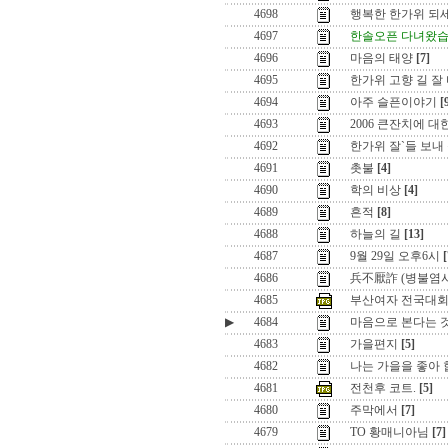
4698
행복한 한가위 되세
4697
한솔오픈 다녀왔습
4696
마음의 태양
[7]
4695
한가위 고향 길 잘
4694
아주 슬픈이야기
[
4693
2006 큰잔치에 대
4692
한가위 잘`들 보내
4691
촛불
[4]
4690
학의 비상
[4]
4689
흔적
[8]
4688
하늘의 길
[13]
4687
9월 29일 오후6시
[
4686
兵不厭詐 (병불염사
4685
부산여자 전국대회
▶
4684
마음으로 본다는 
4683
가을편지
[5]
4682
나는 가을을 좋아
4681
전천후 코트.
[5]
4680
주막에서
[7]
4679
TO 황매니아님
[7]