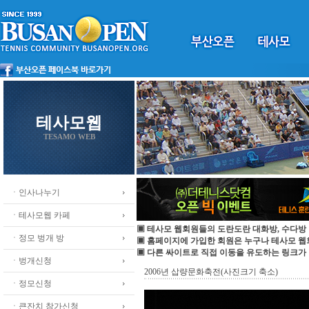
테사모웹
TESAMO WEB
ㆍ인사나누기
ㆍ테사모웹 카페
▣ 테사모 웹회원들의 도란도란 대화방, 수다방 
ㆍ정모 벙개 방
▣ 홈페이지에 가입한 회원은 누구나 테사모 
▣ 다른 싸이트로 직접 이동을 유도하는 링크가
ㆍ벙개신청
2006년 삽량문화축전(사진크기 축소)
ㆍ정모신청
ㆍ큰잔치 참가신청