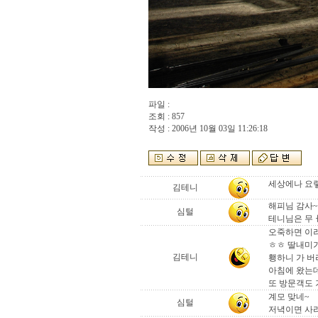
파일 :
조회 : 857
작성 : 2006년 10월 03일 11:26:18
세상에나 요
김테니
해피님 감사~
심털
테니님은 무
오죽하면 이러
ㅎㅎ 딸내미
김테니
횅하니 가 
아침에 왔는
또 방문객도 
계모 맞네~
심털
저녁이면 사라