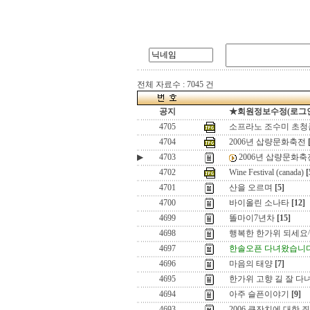
전체 자료수 : 7045 건
공지
★회원정보수정(로그인) 
4705
소프라노 조수미 초청
4704
2006년 삽량문화축전
▶
4703
2006년 삽량문화축
4702
Wine Festival (canada)
[
4701
산을 오르며
[5]
4700
바이올린 소나타
[12]
4699
똘마이7년차
[15]
4698
행복한 한가위 되세요^
4697
한솔오픈 다녀왔습니다
4696
마음의 태양
[7]
4695
한가위 고향 길 잘 다
4694
아주 슬픈이야기
[9]
4693
2006 큰잔치에 대한 