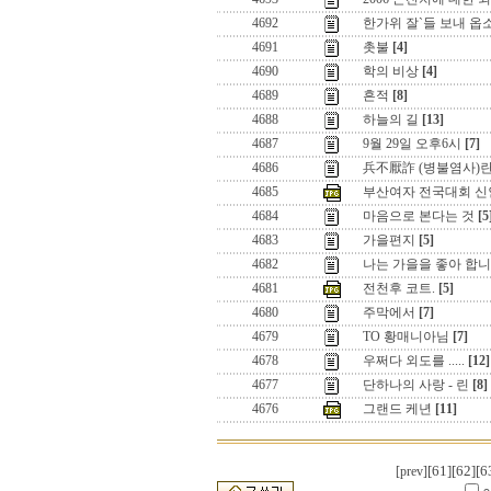
4692
한가위 잘`들 보내 옵
4691
촛불
[4]
4690
학의 비상
[4]
4689
흔적
[8]
4688
하늘의 길
[13]
4687
9월 29일 오후6시
[7]
4686
兵不厭詐 (병불염사)란
4685
부산여자 전국대회 신
4684
마음으로 본다는 것
[5
4683
가을편지
[5]
4682
나는 가을을 좋아 합
4681
전천후 코트.
[5]
4680
주막에서
[7]
4679
TO 황매니아님
[7]
4678
우쩌다 외도를 .....
[12]
4677
단하나의 사랑 - 린
[8]
4676
그랜드 케년
[11]
[61]
[62]
[6
[prev]