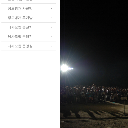
ㆍ정모벙개 사진방
ㆍ정모벙개 후기방
ㆍ테사모웹 큰잔치
ㆍ테사모웹 운영진
ㆍ테사모웹 운영실