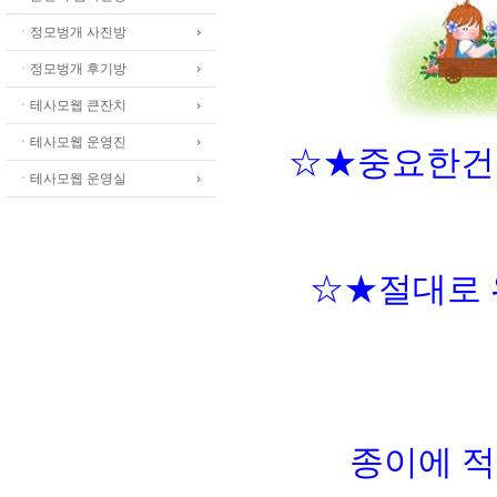
ㆍ정모벙개 사진방
ㆍ정모벙개 후기방
ㆍ테사모웹 큰잔치
ㆍ테사모웹 운영진
☆★중요한건 
ㆍ테사모웹 운영실
☆★절대로 
종이에 적