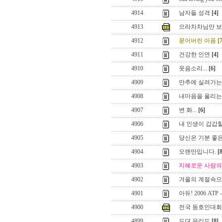
4914
남자들 성격
[4]
4913
으라차차님만 보
4912
묻어버린 아픔
[
4911
건강한 인연
[4]
4910
웃음소리...
[6]
4909
만추에 실려가는
4908
내마음을 울리는
4907
변 화...
[6]
4906
내 인생이 갑갑
4905
당신은 기분 좋
4904
오랜만입니다.
[
4903
지혜로운 사람의
4902
겨울의 계절속으로
4901
아듀! 2006 ATP
4900
전국 동호인대회
4899
드뎌 우리도
[8]