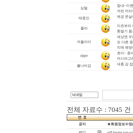
참내~이젠
심털
저런 머리
에공 몬살어.
테중인
미쵸부러 
졸라
환절기 몸조
세상엔 우
커플아이
또 다른 중
치매 예방
흐미~ 종
zippo
머시라고라
대충 감 
불나비김
전체 자료수 : 7045 건
공지
★회원정보수정(로그
4915
still loving you-s