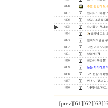
4898
주말 편안히 보내
4897
웹테사모 이름으로
4896
상처 / 조용필
[2]
▶
4895
요거풀면 천재로
4894
불퇴님 그럼 
4893
협회여직원을 
4892
고민 너무 오래하면
4891
낙엽제
[7]
4890
인간의 욕심
[8]
4889
눈은 자더라도 
4888
교묘한밤 거룩
4887
빈 산이 젖고 있
4886
"사랑해요"라고..
[61]
[62]
[63]
[
[prev]