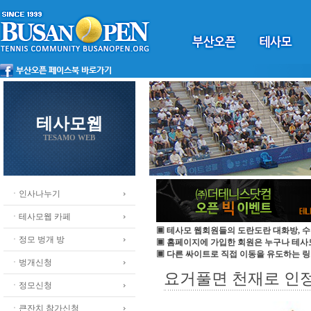
테사모웹
TESAMO WEB
ㆍ인사나누기
ㆍ테사모웹 카페
▣ 테사모 웹회원들의 도란도란 대화방, 수
ㆍ정모 벙개 방
▣ 홈페이지에 가입한 회원은 누구나 테
▣ 다른 싸이트로 직접 이동을 유도하는 링
ㆍ벙개신청
요거풀면 천재로 인
ㆍ정모신청
ㆍ큰잔치 참가신청