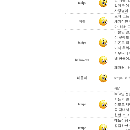
한 겨울에
tenipa
같아 담에 
사랑님이 
드뎌 그놈
이뿐
세기적인 
다. 허허 
이뿐님 말
이 곳에도
tenipa
기온도 팍
이제 추워서
사우디에서
낼 한국에서
helloween
페더러.. 허
테돌이
tenipa..
^&^
hello님
저는 이번
tenipa
정도로 재
꼭 따내서
한번 보고 
테돌이님 
왕림하셨는
tenipa