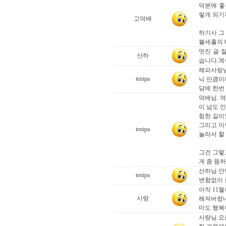
덕분에 좋
렇게 되기
고덕배
하기사 그 
불세출의 
멋진 글 
산하
습니다.계
해피사랑님이
tenipa
닉 만큼이
담에 한번 
덕배님. 
이 넘도 
험한 길이었다“고
그리고 이
tenipa
놀라서 할 
그건 그렇
게 좀 뜸
산하님 안
tenipa
변함없이 
아직 11
사랑
해져버렸네요
마도 행복
사랑님 요