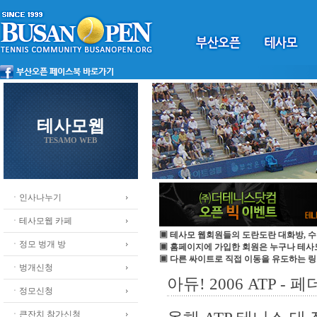
테사모웹
TESAMO WEB
ㆍ인사나누기
ㆍ테사모웹 카페
▣ 테사모 웹회원들의 도란도란 대화방, 수
ㆍ정모 벙개 방
▣ 홈페이지에 가입한 회원은 누구나 테
▣ 다른 싸이트로 직접 이동을 유도하는 링
ㆍ벙개신청
아듀! 2006 ATP - 페
ㆍ정모신청
ㆍ큰잔치 참가신청