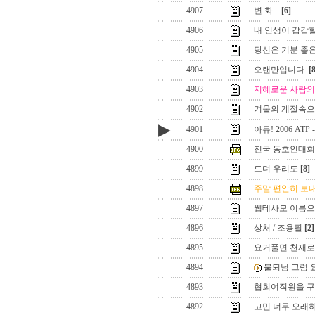
4907
변 화...
[6]
4906
내 인생이 갑갑
4905
당신은 기분 좋
4904
오랜만입니다.
[
4903
지혜로운 사람의
4902
겨울의 계절속으로
▶
4901
아듀! 2006 ATP
4900
전국 동호인대회
4899
드뎌 우리도
[8]
4898
주말 편안히 보내
4897
웹테사모 이름으로
4896
상처 / 조용필
[2]
4895
요거풀면 천재로
4894
불퇴님 그럼 
4893
협회여직원을 
4892
고민 너무 오래하면