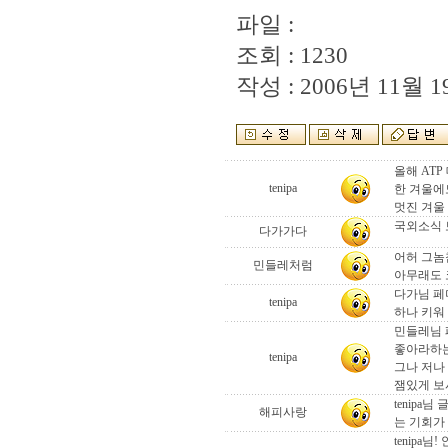
파일 :
조회 : 1230
작성 : 2006년 11월 19
올해 AT
tenipa
한 겨울에
멋진 겨울 
국외소식 
다가가다
어허 그놈참
민들레처럼
아무래도 코
다가님 페
tenipa
하나 키워
민들레님 
좋아라하는
tenipa
그나 저나
잼있게 보시
tenipa
해피사랑
는 기회가 오
tenipa님