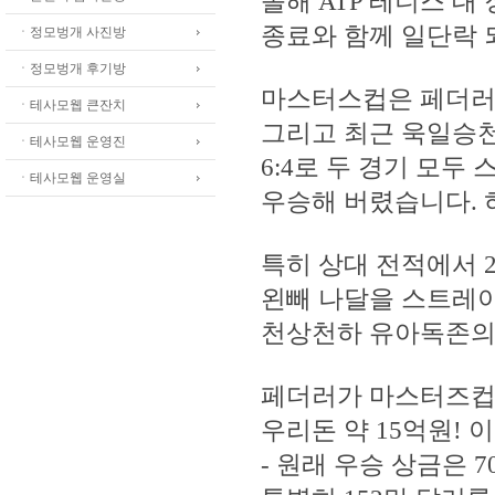
올해 ATP 테니스 대
종료와 함께 일단락 
ㆍ정모벙개 사진방
ㆍ정모벙개 후기방
마스터스컵은 페더러가 
ㆍ테사모웹 큰잔치
그리고 최근 욱일승천 
ㆍ테사모웹 운영진
6:4로 두 경기 모
ㆍ테사모웹 운영실
우승해 버렸습니다. 허허
특히 상대 전적에서 
왼빼 나달을 스트레이
천상천하 유아독존의 기세
페더러가 마스터즈컵
우리돈 약 15억원! 
- 원래 우승 상금은 