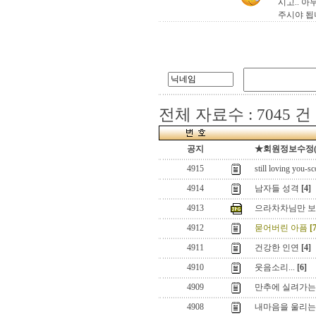
시고.. 
주시야 됩
전체 자료수 : 7045 건
공지
★회원정보수정(로그
4915
still loving you-s
4914
남자들 성격
[4]
4913
으라차차님만 보
4912
묻어버린 아픔
[
4911
건강한 인연
[4]
4910
웃음소리...
[6]
4909
만추에 실려가는
4908
내마음을 울리는