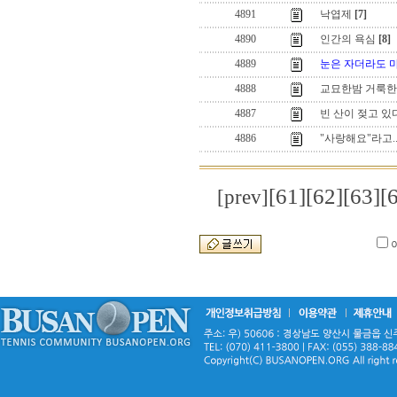
4891
낙엽제
[7]
4890
인간의 욕심
[8]
4889
눈은 자더라도 
4888
교묘한밤 거룩
4887
빈 산이 젖고 있
4886
"사랑해요"라고..
[61]
[62]
[63]
[
[prev]