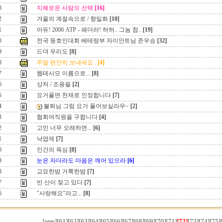
3
지혜로운 사람의 선택
[16]
2
겨울의 계절속으로 / 향일화
[10]
1
아듀! 2006 ATP - 페더러! 허허.. 그놈 참..
[19]
0
전국 동호인대회 베테랑부 자이안트님 준우승
[32]
9
드뎌 우리도
[8]
8
주말 편안히 보내세요 .
[4]
7
웹테사모 이름으로...
[8]
6
상처 / 조용필
[2]
5
요거풀면 천재로 인정합니다
[7]
4
불퇴님 그럼 요거 풀어보실라우~
[2]
3
협회여직원을 구합니다
[4]
2
고민 너무 오래하면...
[6]
1
낙엽제
[7]
0
인간의 욕심
[8]
9
눈은 자더라도 마음은 깨어 있으라
[6]
8
교묘한밤 거룩한밤
[7]
7
빈 산이 젖고 있다
[7]
6
"사랑해요"라고...
[8]
[61]
[62]
[63]
[64]
[65]
[66]
[67]
[68]
[69]
[70]
[71]
[72]
[73]
[74]
[75]
[prev]