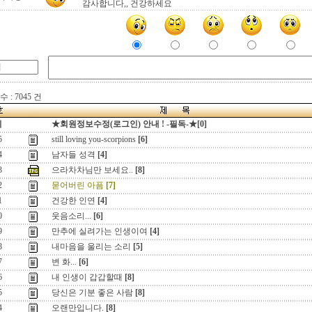
감사합니다,, 건강하세요
 : 7045 건
지
★회원정보수정(로그인) 안내 ! -필독-★[0]
5
still loving you-scorpions
[6]
4
남자들 성격
[4]
3
으라차차님만 보세요..
[8]
2
묻어버린 아픔
[7]
1
건강한 인연
[4]
0
웃음소리...
[6]
9
만추에 실려가는 인생이여
[4]
8
내마음을 울리는 소리
[5]
7
변 화...
[6]
6
내 인생이 갑갑할때
[8]
5
당신은 기분 좋은 사람
[8]
4
오랜만입니다.
[8]