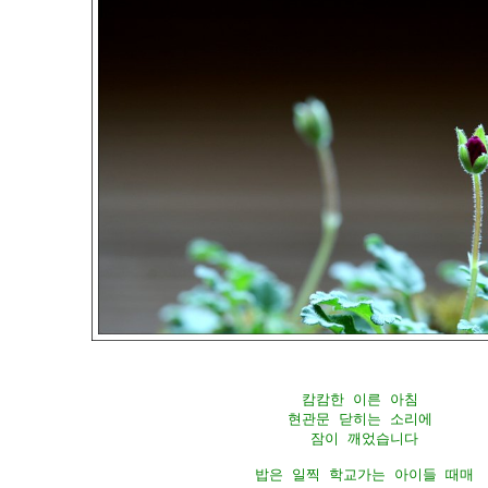
캄캄한 이른 아침 

현관문 닫히는 소리에 

잠이 깨었습니다

밥은 일찍 학교가는 아이들 때매
