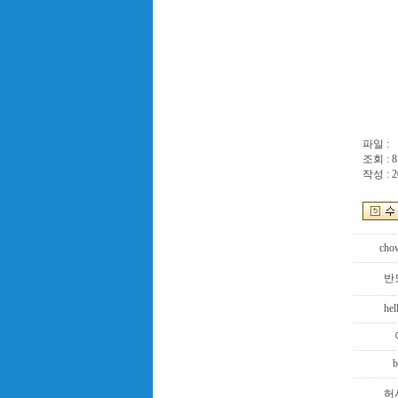
파일 :
조회 : 8
작성 : 2
cho
반
hel
b
허