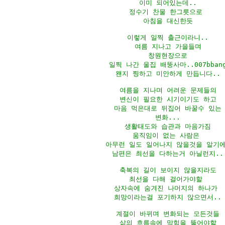
이미 되어있는데..

정수기 찬물 한그릇으로 

아침을 대신한듯

이렇게 일찍 출근이라니..

여름 지나고 가을들며

창원현장으로

일찍 나간 울집 배뚱사마..007bbang
왠지 찡하고 미안하게 만듭니다..

여름을 지나며 어려운 문제들의

변신이 필요한 시기이기도 하고

마음 먹은대로 뒤집어 바꿀수 있는

변화...

생활태도와 습관과 마음가짐

움직임이 없는 사람은 

아무런 일도 일어나지 않을것을 알기에.
남편은 최선을 다하는거 아닐런지..

축복의 길이 보이지 않을지라도

최선을 다해 걸어가야할 

상자속에 숨겨진 나머지의 하나가 

희망이라는걸 포기하지 않으면서..

계절이 바뀌며 변화되는 모든것들

삶의 흐름속에 막힘을 뚫어야할
