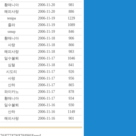
황매니아
2006-11-20
981
해피사랑
2006-11-20
886
tenipa
2006-11-19
1229
졸라
2006-11-19
1089
smup
2006-11-19
846
황매니아
2006-11-18
906
사랑
2006-11-18
866
해피사랑
2006-11-18
983
일수불퇴
2006-11-17
1046
심털
2006-11-18
841
시도리
2006-11-17
926
사랑
2006-11-17
956
산하
2006-11-17
865
와이카노
2006-11-17
878
황매니아
2006-11-17
934
일수불퇴
2006-11-16
930
산하
2006-11-16
1149
해피사랑
2006-11-16
901
[76]
[77]
[78]
[79]
[80]
[next]