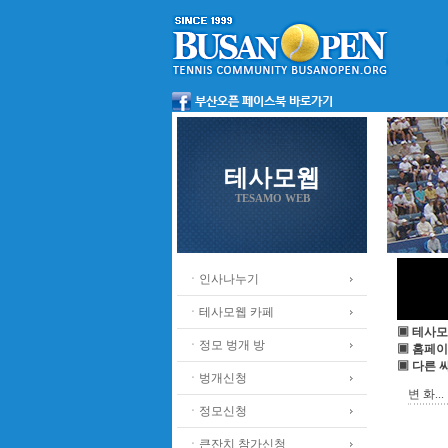
테사모웹
TESAMO WEB
ㆍ인사나누기
ㆍ테사모웹 카페
▣ 테사모
ㆍ정모 벙개 방
▣ 홈페이
▣ 다른 
ㆍ벙개신청
변 화...
ㆍ정모신청
ㆍ큰잔치 참가신청