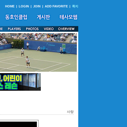
HOME
|
LOGIN
|
JOIN
|
ADD FAVORITE
|
쪽지
사랑