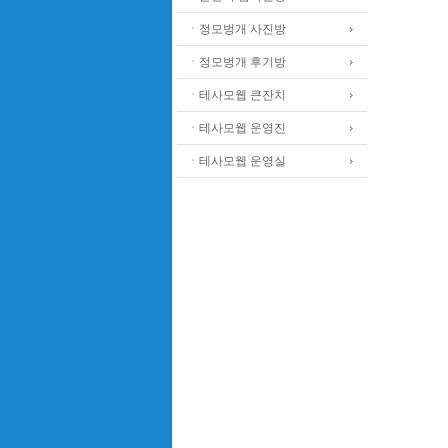
ㆍ정모벙개 사진방
ㆍ정모벙개 후기방
ㆍ테사모웹 큰잔치
ㆍ테사모웹 운영진
ㆍ테사모웹 운영실