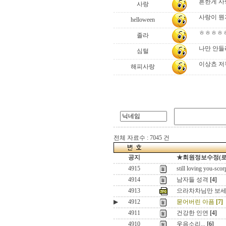
흔한게 사
사랑
사랑이 뭔
helloween
ㅎㅎㅎㅎㅎ
졸라
나만 안들
심털
이상쵸 저두 안
해피사랑
전체 자료수 : 7045 건
공지
★회원정보수정(로그인
4915
still loving you-scor
4914
남자들 성격
[4]
4913
으라차차님만 보세요
▶
4912
묻어버린 아픔
[7]
4911
건강한 인연
[4]
4910
웃음소리...
[6]