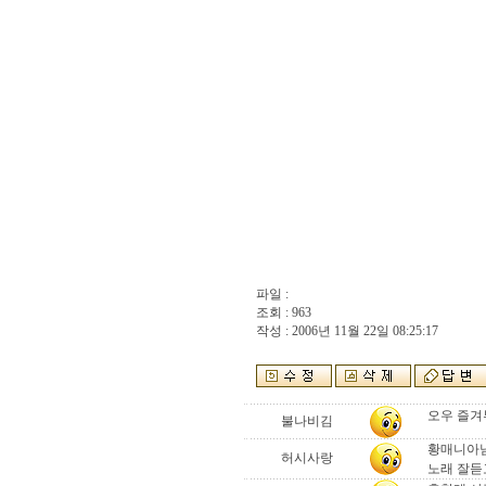
파일 :
조회 : 963
작성 : 2006년 11월 22일 08:25:17
오우 즐겨
불나비김
황매니아님
허시사랑
노래 잘듣