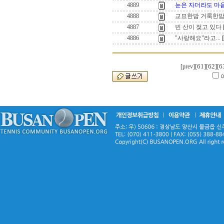
4889
눈은 자더라도 마
4888
교묘한밤 거룩한
4887
빈 산이 젖고 있다
4886
"사랑해요"라고...
[61]
[62]
[6
[prev]