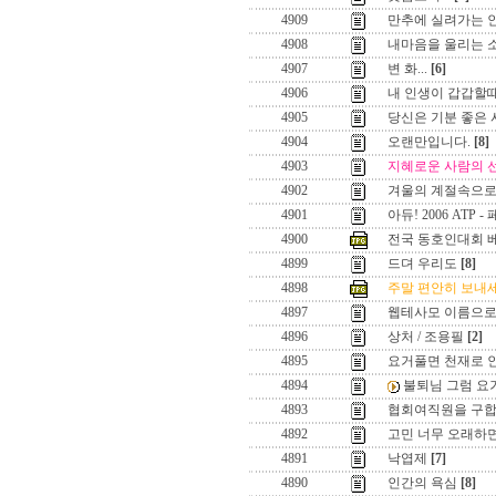
4909
만추에 실려가는 
4908
내마음을 울리는 
4907
변 화...
[6]
4906
내 인생이 갑갑할
4905
당신은 기분 좋은 
4904
오랜만입니다.
[8]
4903
지혜로운 사람의 
4902
겨울의 계절속으로 
4901
아듀! 2006 ATP -
4900
전국 동호인대회 
4899
드뎌 우리도
[8]
4898
주말 편안히 보내세
4897
웹테사모 이름으로.
4896
상처 / 조용필
[2]
4895
요거풀면 천재로 
4894
불퇴님 그럼 요
4893
협회여직원을 구
4892
고민 너무 오래하면.
4891
낙엽제
[7]
4890
인간의 욕심
[8]