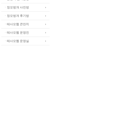
ㆍ정모벙개 사진방
ㆍ정모벙개 후기방
ㆍ테사모웹 큰잔치
ㆍ테사모웹 운영진
ㆍ테사모웹 운영실