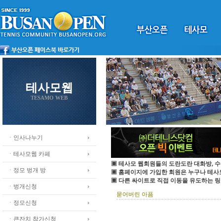
테사모웹
TESAMO WEB
ㆍ인사나누기
ㆍ테사모웹 카페
▣ 테사모 웹회원들의 도란도란 대화방, 수
ㆍ정모 벙개 방
▣ 홈페이지에 가입한 회원은 누구나 테
▣ 다른 싸이트로 직접 이동을 유도하는 링
ㆍ벙개신청
묻어버린 아픔
ㆍ정모신청
ㆍ큰잔치 참가신청