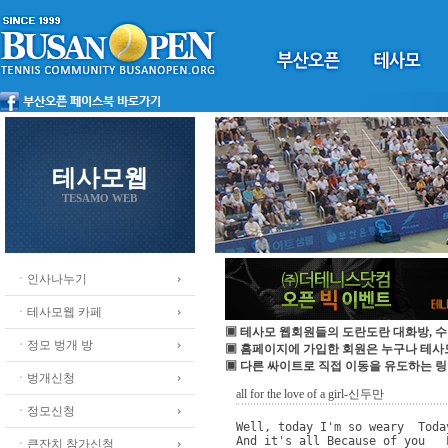
테사모웹
TESAMO WEB
ㆍ인사나누기
ㆍ테사모웹 카페
▣ 테사모 웹회원들의 도란도란 대화방, 수
ㆍ정모 벙개 방
▣ 홈페이지에 가입한 회원은 누구나 테
▣ 다른 싸이트로 직접 이동을 유도하는 링
ㆍ벙개신청
all for the love of a girl-신두만
ㆍ정모신청
Well, today I'm so weary  Toda
And it's all Because of you   
ㆍ큰잔치 참가신청