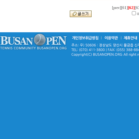
[61]
[62]
[6
[prev]