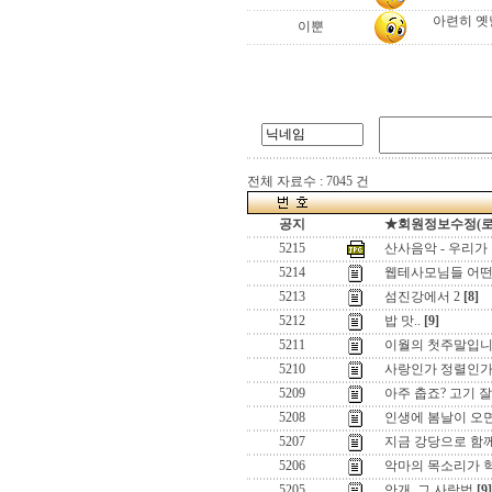
아련히 옛
이뿐
전체 자료수 : 7045 건
공지
★회원정보수정(로그인
5215
산사음악 - 우리가
5214
웹테사모님들 어
5213
섬진강에서 2
[8]
5212
밥 맛..
[9]
5211
이월의 첫주말입니
5210
사랑인가 정렬인가, 
5209
아주 춥죠? 고기 잘
5208
인생에 봄날이 오
5207
지금 강당으로 함께 
5206
악마의 목소리가 
5205
안개, 그 사랑법
[9]