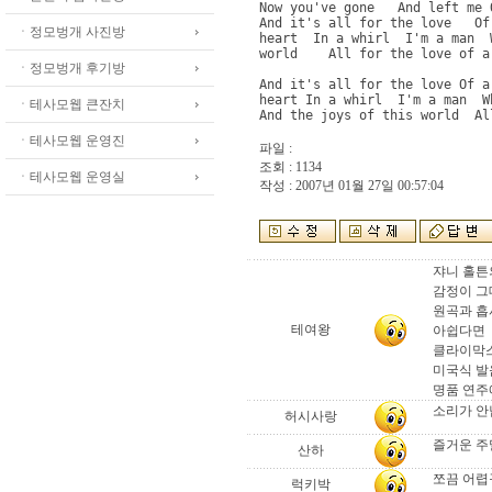
Now you've gone   And left me 
And it's all for the love   Of
ㆍ정모벙개 사진방
heart  In a whirl  I'm a man  
world    All for the love of a 
ㆍ정모벙개 후기방
And it's all for the love Of a
heart In a whirl  I'm a man  W
ㆍ테사모웹 큰잔치
And the joys of this world  Al
ㆍ테사모웹 운영진
파일 :
조회 : 1134
ㆍ테사모웹 운영실
작성 : 2007년 01월 27일 00:57:04
쟈니 홀튼
감정이 그
원곡과 흡
테여왕
아쉽다면
클라이막스 부
미국식 발
명품 연주
소리가 안
허시사랑
즐거운 주말
산하
쪼끔 어렵
럭키박