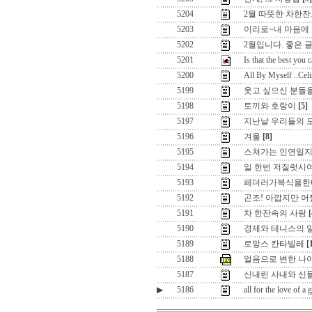
5204
2월 따뜻한 차한잔
5203
이리로~내 마음에
5202
2월입니다. 좋은 
5201
Is that the best you 
5200
All By Myself ..Ce
5199
웃고 싶으신 분들을 
5198
토끼와 호랑이
[5]
5197
지난날 우리들의 
5196
겨울
[8]
5195
스쳐가는 인연일
5194
일 한번 저질럿시
5193
페더러가복식을한
5192
곤조! 아깝지만 어쩔
5191
차 한잔속의 사랑
[
5190
경제와 테니스의 
5189
로망스 칸타빌레
[
5188
얼음으로 변한 나
5187
신내린 사내와 신
▶
5186
all for the love of