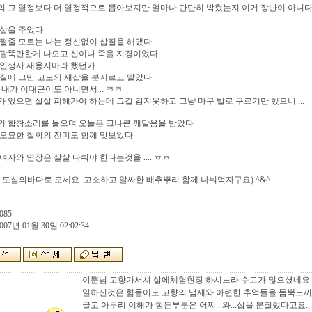
 그 열정보다 더 열정적으로 뽑아보지만 얼마나 단단히 박혔는지 이거 장난이 아니
 삽을 주었다
쩔줄 모르는 나는 정신없이 삽질을 해댔다
 팔뚝만한게 나오고 신이나 죽을 지경이었다
인생사 새옹지마라 했던가 ....
질에 그만 고모의 새삽을 분지르고 말았다
 내가 이대근이도 아니면서 .. ㅋㅋ
 있으면 살살 피해가야 하는데 그걸 감지못하고 그냥 마구 발로 구르기만 했으니 ...
의 합창소리를 들으며 오늘은 크나큰 깨달음을 받았다
 오묘한 철학의 진미도 함께 맛보았다
여자와 연장은 살살 다뤄야 한다는것을 .... ㅎㅎ
 도심의바다로 오세요. 고소하고 알싸한 배추뿌리 함께 나눠먹자구요) ^&^
085
007년 01월 30일 02:02:34
이뿐님 고향가서셔 삶에체험현장 하시느라 수고가 많으셨네요..
일하신것은 힘들어도 고향의 냄새와 아련한 추억들을 듬뿍느끼고
글고 아무리 이해가 힘든부분은 어찌...와...삽을 분질렀다고요...