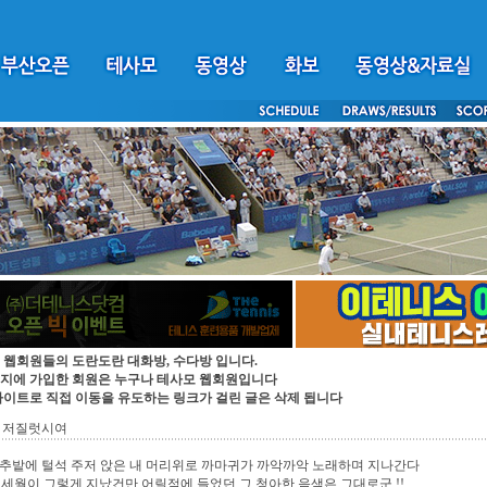
 웹회원들의 도란도란 대화방, 수다방 입니다.
지에 가입한 회원은 누구나 테사모 웹회원입니다
싸이트로 직접 이동을 유도하는 링크가 걸린 글은 삭제 됩니다
번 저질럿시여
추밭에 털석 주저 앉은 내 머리위로 까마귀가 까악까악 노래하며 지나간다
 세월이 그렇게 지났건만 어릴적에 들었던 그 청아한 음색은 그대로군 !!