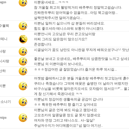
agus
이뿐옹녀세요....ㅋㅋㅋ
참 겨울철 최고의 웰빙먹거리 배추뿌리 정말먹고쉽습니다.
진짜한두뿌리 얻어먹을수 없을까요...아잉 묵고쉽어랑...
살짝연락주시면 달려가겠슴다...
이쁜님 일하기 싫으니까 삽 분질러 버리셨네요.
수불퇴
힘도 좋으셔라 테니스파워 보통이 아니시겠다.
이뿐언니의 고모님은 우리 큰고모님이랑
김테니
어찌 그리도 닮은점이 많으신가요!!
존경합니다.
시골살이가 꿈도 낭만도 아니란걸 무쟈게 배워오셨구나^^ 맛난거
사랑
좋은날 보내고 오셨네요,, 배추뿌리의 상큼한맛을 느끼고 싶네요
시사랑
이뿐님 의 이쁜마음이 보니네요,,
ㅎㅎㅎ정감어린 글 잘읽었습니다.즐거운 하루 되시길...
산하
어젯밤 즐테하시고온 분들 겨울초랑 배추뿌리 씻고있는데 흙
쿠리나 족쳤습니다 그덕에 애꿎은 술병만 더 날라가 버렸지만 .
이뿐
바구스님을 비롯해 얼마든지오셔도 모자람이 엄서요^^*'... 
게 참 신기해서 죽겠다네요 ㅋㅋ
이뿐님의 정감어린 생활속의글 공감이 갑니다
울소나기
ㅎㅎ 특유한 배추뿌리 향 즐기고 싶어네요
이뿐님의 글은 언제 봐도 따숩고 잼있네요
고모조카의 알콩달콩 정도 글 못지 않겠네요
enipa
여자와 연장 그리고 테니스도.. 사~알살?
주남저수지가 어디메쯤이요? 넘 멀다 여기선..