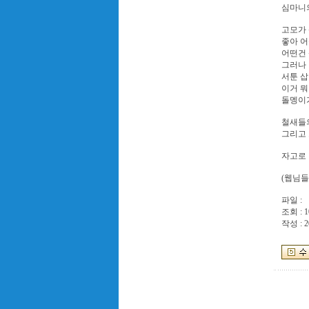
심마니의
고모가
좋아 어
어떤건
그러나 
서툰 삽
이거 뭐
돌멩이가
철새들
그리고
자고로 
(웹님들
파일 :
조회 : 1
작성 : 2