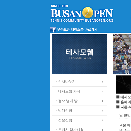
테사모웹
TESAMO WEB
ㆍ인사나누기
ㆍ테사모웹 카페
▣ 테사모
ㆍ정모 벙개 방
▣ 홈페이
▣ 다른 
ㆍ벙개신청
일 한
ㆍ정모신청
겨울 배
ㆍ큰잔치 참가신청
녀석~~