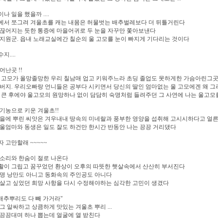
나 일을 했을까 ....
에서 쪼그려 겨울초를 캐는 내몸은 허물벗는 배추벌레보다 더 뒤틀거린다
끊어지는 듯한 통증에 마을어귀로 두 눈을 자꾸만 쫓아보낸다
지원군. 읍내 노래교실에간 칠순의 울 고모를 눈이 빠지게 기다리는 것이다
....
어난곳 !!
 고모가 올망졸망한 우리 칠남매 업고 키워주느라 초딩 졸업도 못하게한 가슴아린그
버지. 우리오빠랑 언니들은 공부다 시키면서 당신의 딸인 엄마없는 울 고모에겐 왜 그려셨
 큰 후에야 울고모의 원망하나 없이 담담히 숙명처럼 들려주던 그 사연에 나는 울고
기농으로 키운 겨울초!!
을에 뿌린 씨앗은 겨우내내 땅속의 미네랄과 풍부한 영양을 섭취해 고시시하다고 얼
울엄마와 동생은 일도 잘도 하건만 한시간 반동안 나는 끙끙 거리댔다
 고만할래 ~~~~~
소리와 한숨이 절로 나온다
활이 그립고 꿈꾸었던 환상이 오후의 따뜻한 햇살속에서 산산히 부서진다
명 낭만도 아니고 동화속의 주인공도 아니다
살고 싶었던 희망 사항을 다시 수정해야하는 심각한 고민이 생겼다
 배추뿌리도 다 빼 가거라"
그 알싸하고 상큼하게 맛있는 겨울초 뿌리 ...
끙끙대며 하나 뽑는데 얼굴에 열 받친다