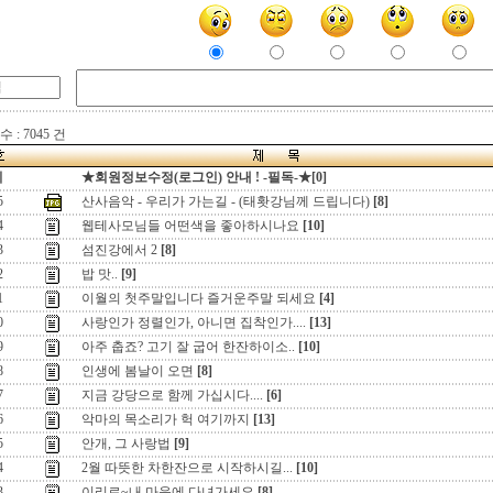
 : 7045 건
지
★회원정보수정(로그인) 안내 ! -필독-★[0]
5
산사음악 - 우리가 가는길 - (태홧강님께 드립니다)
[8]
4
웹테사모님들 어떤색을 좋아하시나요
[10]
3
섬진강에서 2
[8]
2
밥 맛..
[9]
1
이월의 첫주말입니다 즐거운주말 되세요
[4]
0
사랑인가 정렬인가, 아니면 집착인가....
[13]
9
아주 춥죠? 고기 잘 굽어 한잔하이소..
[10]
8
인생에 봄날이 오면
[8]
7
지금 강당으로 함께 가십시다....
[6]
6
악마의 목소리가 헉 여기까지
[13]
5
안개, 그 사랑법
[9]
4
2월 따뜻한 차한잔으로 시작하시길...
[10]
3
이리로~내 마음에 다녀가세요
[8]