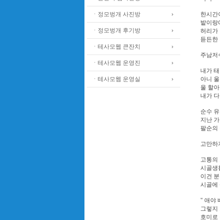
ㆍ정모벙개 사진방
한시간이
밭이랑
ㆍ정모벙개 후기방
허리가 
듣든한 
ㆍ테사모웹 큰잔치
주남저수지
ㆍ테사모웹 운영진
내가 태
ㆍ테사모웹 운영실
아니 울
울 할아
내가 다
순수 유
지난 가
팔순의 
고만하자
고통의 
시골생
이건 분
시골에 
" 애야
그렇지 
호미로 