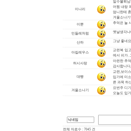
일수불퇴님
어쩜 내랑 
이나리
엄니한테 혼
겨울소나기님
추억은 늘 
이뿐
옛날생각나네요.
민들레처럼
그냥 좋네요.
산하
교련복 입고
아킬레우스
에서 피가.
아련한 추억
허시사랑
감사합니다,,
교련,보이스카
대빵
입가에 미소
른 과목 하
요번주 디기
겨울소나기
오늘도 입가에 
전체 자료수 : 7045 건