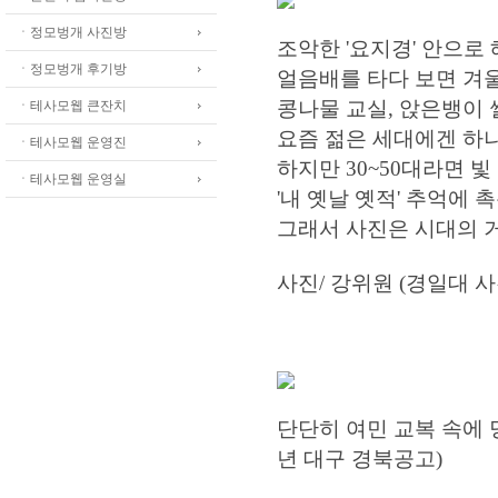
ㆍ정모벙개 사진방
조악한 '요지경' 안으로
ㆍ정모벙개 후기방
얼음배를 타다 보면 겨울
콩나물 교실, 앉은뱅이 
ㆍ테사모웹 큰잔치
요즘 젊은 세대에겐 하
ㆍ테사모웹 운영진
하지만 30~50대라면 
ㆍ테사모웹 운영실
'내 옛날 옛적' 추억에 
그래서 사진은 시대의 
사진/ 강위원 (경일대 
단단히 여민 교복 속에 
년 대구 경북공고)