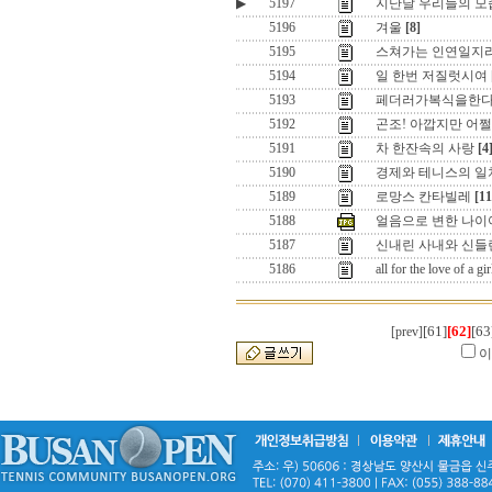
▶
5197
지난날 우리들의 모
5196
겨울
[8]
5195
스쳐가는 인연일지
5194
일 한번 저질럿시여
5193
페더러가복식을한
5192
곤조! 아깝지만 어쩔 
5191
차 한잔속의 사랑
[4
5190
경제와 테니스의 일
5189
로망스 칸타빌레
[11
5188
얼음으로 변한 나이
5187
신내린 사내와 신들
5186
all for the love of a
[61]
[62]
[63
[prev]