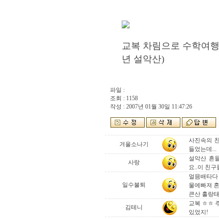
교복 차림으로 수학여행을
년 설악산)
파일 :
조회 : 1158
작성 : 2007년 01월 30일 11:47:26
사진속의 친
겨울소나기
들었는데...
설악산 흔들
사랑
요..이 친구
얼믐배타다 
일수불퇴
물에빠져 
큰산 홀랑태
교복 ㅎㅎ 
김테니
있었지!