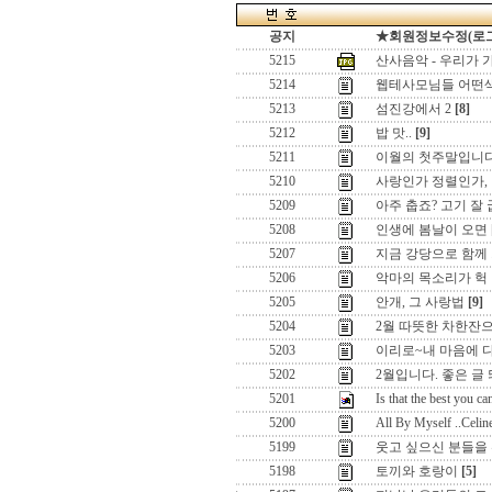
공지
★회원정보수정(로그인)
5215
산사음악 - 우리가 
5214
웹테사모님들 어떤
5213
섬진강에서 2
[8]
5212
밥 맛..
[9]
5211
이월의 첫주말입니
5210
사랑인가 정렬인가, 
5209
아주 춥죠? 고기 잘 
5208
인생에 봄날이 오면
5207
지금 강당으로 함께 가
5206
악마의 목소리가 헉
5205
안개, 그 사랑법
[9]
5204
2월 따뜻한 차한잔으
5203
이리로~내 마음에 
5202
2월입니다. 좋은 글
5201
Is that the best you ca
5200
All By Myself ..Cel
5199
웃고 싶으신 분들을 
5198
토끼와 호랑이
[5]