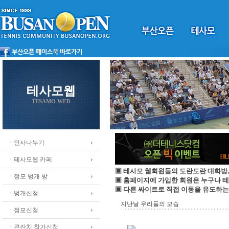
테사모웹
TESAMO WEB
ㆍ인사나누기
ㆍ테사모웹 카페
▣ 테사모 웹회원들의 도란도란 대화방,
ㆍ정모 벙개 방
▣ 홈페이지에 가입한 회원은 누구나 
▣ 다른 싸이트로 직접 이동을 유도하는
ㆍ벙개신청
지난날 우리들의 모습
ㆍ정모신청
ㆍ큰잔치 참가신청