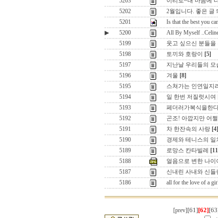
5203
이리로~내 마음에 
5202
2월입니다. 좋은 글
5201
Is that the best you ca
▶
5200
All By Myself ..Cel
5199
웃고 싶으신 분들을 
5198
토끼와 호랑이
[5]
5197
지난날 우리들의 모
5196
겨울
[8]
5195
스쳐가는 인연일지
5194
일 한번 저질럿시여
5193
페더러가복식을한
5192
곤조! 아깝지만 어쩔 
5191
차 한잔속의 사랑
[4
5190
경제와 테니스의 일
5189
로망스 칸타빌레
[11
5188
얼음으로 변한 나이
5187
신내린 사내와 신들
5186
all for the love of a
[61]
[62]
[63
[prev]