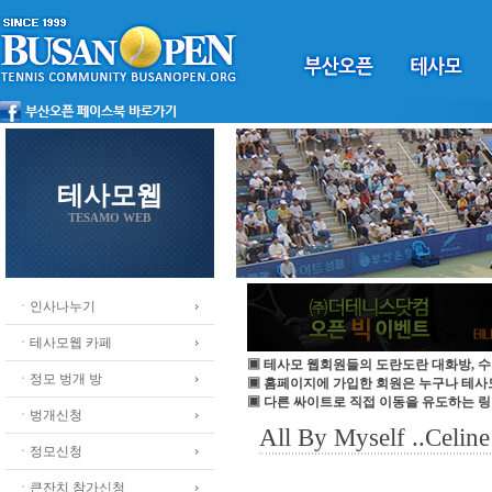
테사모웹
TESAMO WEB
ㆍ인사나누기
ㆍ테사모웹 카페
▣ 테사모 웹회원들의 도란도란 대화방, 수
ㆍ정모 벙개 방
▣ 홈페이지에 가입한 회원은 누구나 테
▣ 다른 싸이트로 직접 이동을 유도하는 링
ㆍ벙개신청
All By Myself ..Celi
ㆍ정모신청
ㆍ큰잔치 참가신청