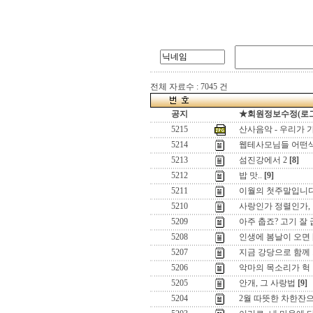
전체 자료수 : 7045 건
공지
★회원정보수정(로그인)
5215
산사음악 - 우리가 
5214
웹테사모님들 어떤
5213
섬진강에서 2
[8]
5212
밥 맛..
[9]
5211
이월의 첫주말입니
5210
사랑인가 정렬인가, 
5209
아주 춥죠? 고기 잘 
5208
인생에 봄날이 오면
5207
지금 강당으로 함께 가
5206
악마의 목소리가 헉
5205
안개, 그 사랑법
[9]
5204
2월 따뜻한 차한잔으