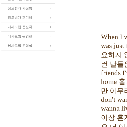
ㆍ정모벙개 사진방
ㆍ정모벙개 후기방
ㆍ테사모웹 큰잔치
When I w
ㆍ테사모웹 운영진
was jus
ㆍ테사모웹 운영실
요하지 
런 날들은 이
friends 
home
만 아무리
don't wa
wanna 
이상 혼
요 더 이상은 