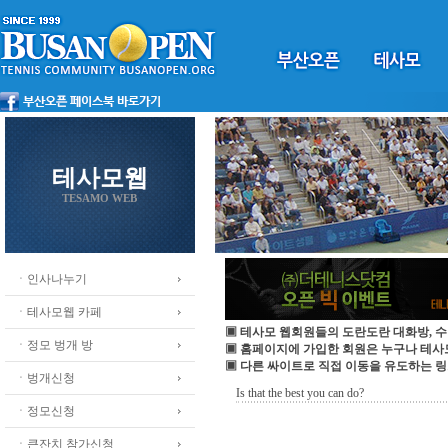
테사모웹
TESAMO WEB
ㆍ인사나누기
ㆍ테사모웹 카페
▣ 테사모 웹회원들의 도란도란 대화방, 수
ㆍ정모 벙개 방
▣ 홈페이지에 가입한 회원은 누구나 테
▣ 다른 싸이트로 직접 이동을 유도하는 링
ㆍ벙개신청
Is that the best you can do?
ㆍ정모신청
ㆍ큰잔치 참가신청