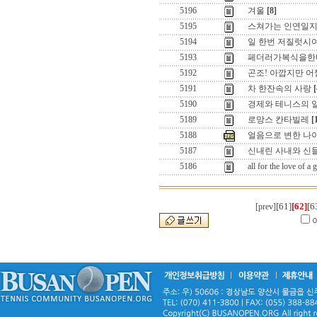
5196
겨울
[8]
5195
스쳐가는 인연일
5194
일 한번 저질럿시
5193
페더러가복식을한
5192
곤조! 아깝지만 어쩔
5191
차 한잔속의 사랑
[
5190
경제와 테니스의 
5189
로망스 칸타빌레
[
5188
얼음으로 변한 나
5187
신내린 사내와 신
5186
all for the love of
[61]
[62]
[6
[prev]