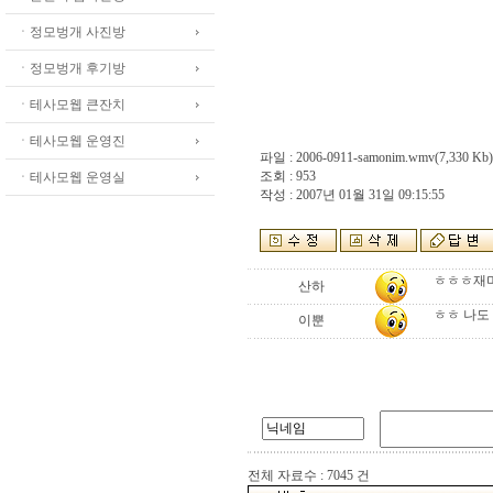
ㆍ정모벙개 사진방
ㆍ정모벙개 후기방
ㆍ테사모웹 큰잔치
ㆍ테사모웹 운영진
파일 :
2006-0911-samonim.wmv
(7,330 Kb)
조회 : 953
ㆍ테사모웹 운영실
작성 : 2007년 01월 31일 09:15:55
ㅎㅎㅎ재미
산하
ㅎㅎ 나도 
이뿐
전체 자료수 : 7045 건