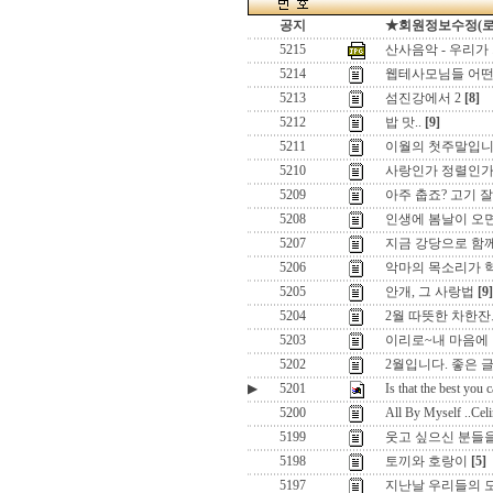
공지
★회원정보수정(로그인
5215
산사음악 - 우리가
5214
웹테사모님들 어
5213
섬진강에서 2
[8]
5212
밥 맛..
[9]
5211
이월의 첫주말입니
5210
사랑인가 정렬인가, 
5209
아주 춥죠? 고기 잘
5208
인생에 봄날이 오
5207
지금 강당으로 함께 
5206
악마의 목소리가 
5205
안개, 그 사랑법
[9]
5204
2월 따뜻한 차한잔
5203
이리로~내 마음에
5202
2월입니다. 좋은 
▶
5201
Is that the best you 
5200
All By Myself ..Ce
5199
웃고 싶으신 분들을 
5198
토끼와 호랑이
[5]
5197
지난날 우리들의 