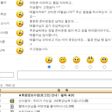
테돌이
어떤본 이라하고, 웹업 이라하고..
지송함다. 고쳤슴다 ^^*
테돌아저씨!! 오타면 어떻습니까?? 무슨 말씀을 하시려는지 그
매취순
요~~
충분한 준비운동은 넘쳐도 좋은것.......
울소나기
테돌이님도 감기 조심하십시요
추운날씨에는 정말 준비운동 많이 하고 공을 쳐야겠더라구요,,
시사랑
테돌이님 감사합니다,
테돌이님 오타보고 지는 마이 웃었는데요.... 필경 전날 뭔 일이
이뿐
ㅎ
수고많습니다.
산하
 : 7045 건
지
★회원정보수정(로그인) 안내 ! -필독-★[0]
5
산사음악 - 우리가 가는길 - (태홧강님께 드립니다)
[8]
4
웹테사모님들 어떤색을 좋아하시나요
[10]
3
섬진강에서 2
[8]