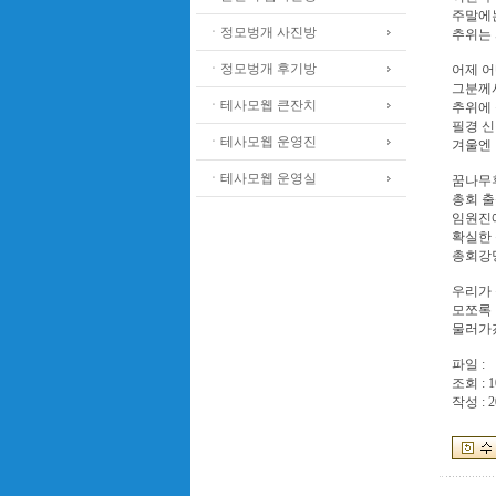
주말에
ㆍ정모벙개 사진방
추위는 
ㆍ정모벙개 후기방
어제 어
그분께
ㆍ테사모웹 큰잔치
추위에 
필경 신
ㆍ테사모웹 운영진
겨울엔 
ㆍ테사모웹 운영실
꿈나무
총회 출
임원진
확실한
총회강
우리가 
모쪼록 
물러가겠
파일 :
조회 : 1
작성 : 2