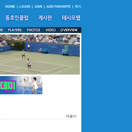
HOME
|
LOGIN
|
JOIN
|
ADD FAVORITE
|
쪽지
테돌이