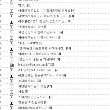
2
밥 맛..
[9]
1
이월의 첫주말입니다 즐거운주말 되세요
[4]
0
사랑인가 정렬인가, 아니면 집착인가....
[13]
9
아주 춥죠? 고기 잘 굽어 한잔하이소..
[10]
8
인생에 봄날이 오면
[8]
7
지금 강당으로 함께 가십시다....
[6]
6
악마의 목소리가 헉 여기까지
[13]
5
안개, 그 사랑법
[9]
4
2월 따뜻한 차한잔으로 시작하시길...
[10]
3
이리로~내 마음에 다녀가세요
[8]
2
2월입니다. 좋은 글 띄웁니다.
[9]
1
Is that the best you can do?
[2]
0
All By Myself ..Celine Dion
[2]
9
웃고 싶으신 분들을 위해서... ㅎㅎ
[6]
8
토끼와 호랑이
[5]
7
지난날 우리들의 모습
[12]
6
겨울
[8]
5
스쳐가는 인연일지라도
[7]
4
일 한번 저질럿시여
[9]
3
페더러가복식을한다면
[6]