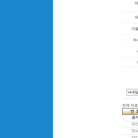
겨
허
전체 자료수
공
521
521
521