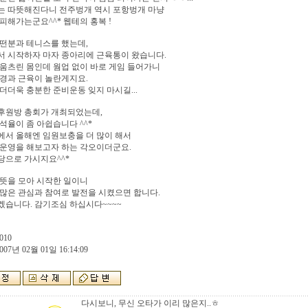
는 따뜻해진다니 전주벙개 역시 포항벙개 마냥
피해가는군요^^* 웹테의 홍복 !
떤분과 테니스를 했는데,
서 시작하자 마자 종아리에 근육통이 왔습니다.
움츠린 몸인데 웜업 없이 바로 게임 들어가니
경과 근육이 놀란게지요.
더더욱 충분한 준비운동 잊지 마시길...
후원방 총회가 개최되었는데,
석율이 좀 아쉽습니다 ^^*
에서 올해엔 임원보충을 더 많이 해서
 운영을 해보고자 하는 각오이더군요.
당으로 가시지요^^*
뜻을 모아 시작한 일이니
많은 관심과 참여로 발전을 시켰으면 합니다.
습니다. 감기조심 하십시다~~~~
010
007년 02월 01일 16:14:09
다시보니, 무신 오타가 이리 많은지..ㅎ