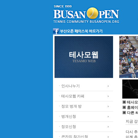
테사모웹
TESAMO WEB
ㆍ인사나누기
ㆍ테사모웹 카페
▣ 테사모
ㆍ정모 벙개 방
▣ 홈페이
▣ 다른 
ㆍ벙개신청
지금 강
ㆍ정모신청
다시 
ㆍ큰잔치 참가신청
이젠 추