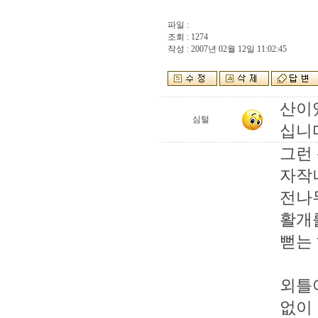
파일 :
조회 : 1274
작성 : 2007년 02월 12일 11:02:45
산이
심털
십니
그런
자작
전나
활개
뻗는 
외틀
없이