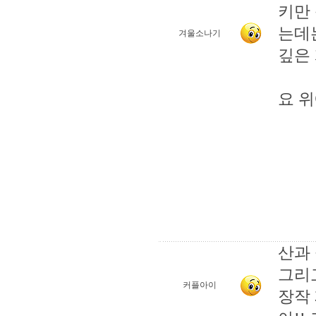
키만 
는데
겨울소나기
깊은
요 위
산과
그리고
커플아이
장작 