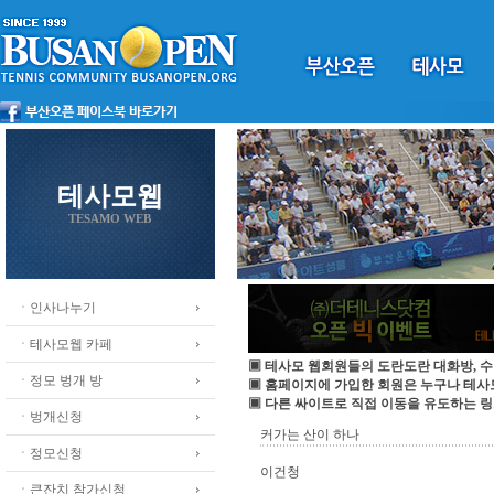
테사모웹
TESAMO WEB
ㆍ인사나누기
ㆍ테사모웹 카페
▣ 테사모 웹회원들의 도란도란 대화방, 수
ㆍ정모 벙개 방
▣ 홈페이지에 가입한 회원은 누구나 테
▣ 다른 싸이트로 직접 이동을 유도하는 링
ㆍ벙개신청
커가는 산이 하나
ㆍ정모신청
이건청
ㆍ큰잔치 참가신청