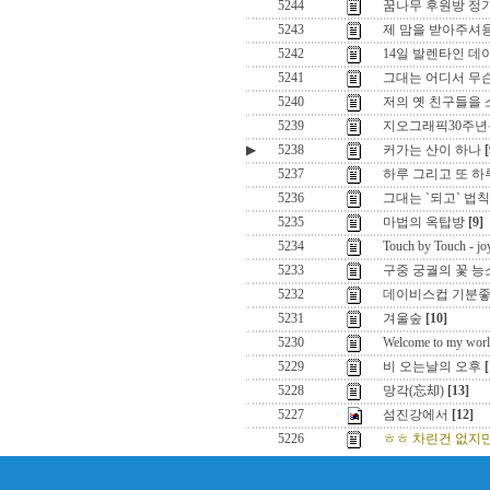
5244
꿈나무 후원방 정기총
5243
제 맘을 받아주셔용~
5242
14일 발렌타인 데
5241
그대는 어디서 무슨
5240
저의 옛 친구들을 
5239
지오그래픽30주
▶
5238
커가는 산이 하나
[
5237
하루 그리고 또 하
5236
그대는 `되고` 법칙
5235
마법의 옥탑방
[9]
5234
Touch by Touch - jo
5233
구중 궁궐의 꽃 
5232
데이비스컵 기분좋은
5231
겨울숲
[10]
5230
Welcome to my wor
5229
비 오는날의 오후
[
5228
망각(忘却)
[13]
5227
섬진강에서
[12]
5226
ㅎㅎ 차린건 없지만