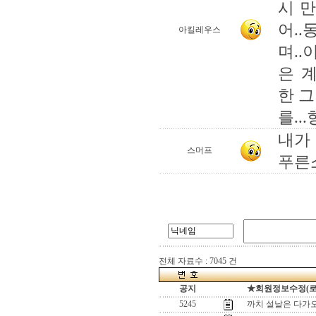
시 
어..
아킬레우스
며..
은 
한 그
를..
내가
스머프
푸른
전체 자료수 : 7045 건
공지
★회원정보수정(로그인
5245
까치 설날은 다가오고.