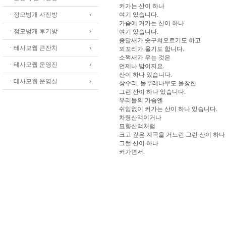
커가는 산이 하나
ㆍ정모벙개 사진방
여기 있습니다.
가슴에 커가는 산이 하나
ㆍ정모벙개 후기방
여기 있습니다.
종달새가 솟구쳐오르기도 하고
ㆍ테사모웹 큰잔치
꾀꼬리가 울기도 합니다.
소쩍새가 우는 것은
ㆍ테사모웹 운영진
언제나 밤이지요.
산이 하나 있습니다.
ㆍ테사모웹 운영실
상수리, 물푸레나무도 울창한
그런 산이 하나 있습니다.
우리들의 가슴엔
쉬임없이 커가는 산이 하나 있습니다.
차령산맥이거나
묘향산맥처럼
크고 깊은 계곡을 거느린 그런 산이 하나
그런 산이 하나
커가면서.