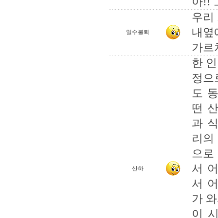
아!!
우리
내옆
일수불퇴
가르
한 
정으
도 
떤 
과 
리의
으로
서 
산하
서 
가 
이 