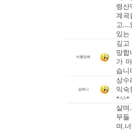
령산
계곡
고..
있는 
깊고
망합
비룡망해
가 
습니
상수
익숙
김테니
*^^*
살며
무들
며.