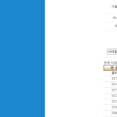
겨
허
전체 자료수
공
557
557
557
557
557
557
556