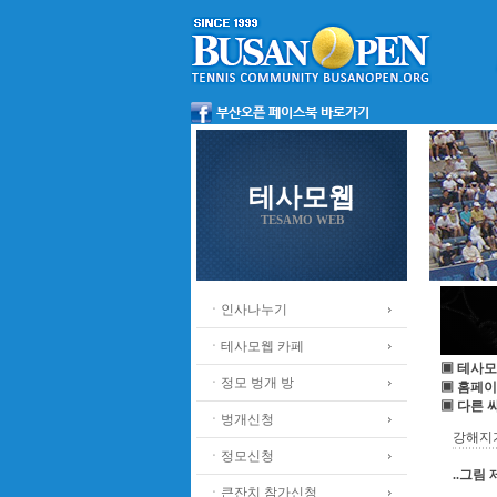
테사모웹
TESAMO WEB
ㆍ인사나누기
ㆍ테사모웹 카페
▣ 테사모
ㆍ정모 벙개 방
▣ 홈페이
▣ 다른 
ㆍ벙개신청
강해지
ㆍ정모신청
..그림 
ㆍ큰잔치 참가신청