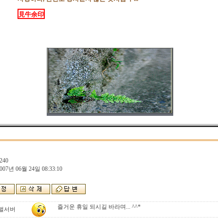
見牛余印
240
007년 06월 24일 08:33:10
즐거운 휴일 되시길 바라며... ^^*
벌서버