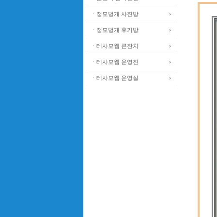
ㆍ정모벙개 사진방
ㆍ정모벙개 후기방
ㆍ테사모웹 큰잔치
ㆍ테사모웹 운영진
ㆍ테사모웹 운영실