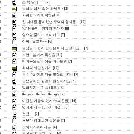
8
초 복 날에~~~
[7]
7
울님들 낚시 좋아 하세요 ?
[8]
6
사랑할때의 행복한잔
[8]
5
한 시대를 풍미했던 주먹의 황제들...
[10]
4
‘07 윔블던 - 황제와 황태자
[8]
3
일요일 쿨하게 보내세요
[7]
2
아싸~ 날조타~~
[6]
1
울님들과 함께 캠핑을 떠나고 싶어요 ...
[7]
0
포핸드님께서 특선을
[21]
9
빈마음으로 세상을 바라보면
[7]
8
회색의 뒤안길에서
[10]
7
ㅎㅎ 7월 정모 카풀 모집합니다.
[17]
6
금요일아침 꽃잎차 한잔하세요
[5]
5
잊혀져가는 것들 (흙집)
[8]
4
the good, the bad, the ugly
[9]
3
이런일 가끔씩 있지요(퍼온글)
[10]
2
멋지게 사는 10가지 비결 ..
[6]
1
점점.....
[2]
0
부부가 함께보면 좋은글
[7]
9
강해지기위해서는.
[4]
8
괌에서 온 당구 미녀...
[6]