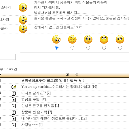
가파란 바위에서 생존하기 위한 식물들의 아픔이
울소나기
잠시 다가오네요.
벌벌서버님 조은하루 되시길............
즐거운 휴일은 다지나고 전쟁이 시작되었네요,, 좋은글 감사드
시사랑
강해지지 않으면 안될까요?ㅎㅎ
자굴산
 : 7045 건
지
★회원정보수정(로그인) 안내 ! -필독-★[0]
5
You are my sunshine..수고하시는 황매니아님께
[10]
4
어디로 갈가요??
[2]
3
항공표 구합니다.
2
인생은 뜬구름 인것을
[1]
1
창문에 낀 손가락
[7]
0
내 아내에게 애인이 생겼으면 좋겠다....
[12]
9
사랑님~~~
[4]