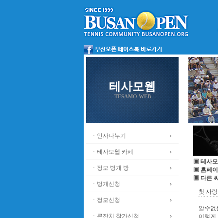
테사모웹
TESAMO WEB
ㆍ인사나누기
ㆍ테사모웹 카페
▣ 테사모
ㆍ정모 벙개 방
▣ 홈페이
▣ 다른 
ㆍ벙개신청
첫 사랑의
ㆍ정모신청
알수없
ㆍ큰잔치 참가신청
이렇게