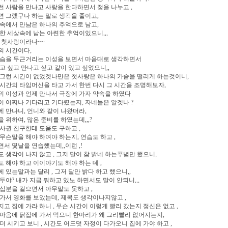
 사람을 만나고 사랑을 한다하면서 정을 나누고 ,
 그랬구나 하는 말로 생각을 줄이고,
속에서 만남은 하나의 추억으로 남고,
한 세상속에 남는 아련한 추억이있으니,,,
 첫사랑이라나~~
의 시간이다,
가슴을 두근거리는 이성을 보면서 마음대로 생각하면서
고 싶고 만나고 싶고 같이 있고 싶었으니,,
 그런 시간이 없었겟나만은 첫사랑은 하나의 가슴을 떨리게 하는것이니,
시간의 타임머신을 타고 가서 한번 다시 그 시간을 조명해보자,
 이성과 언제 만나서 극장에 가자 약속을 하였다
 어찌나 기다리고 기다렸는지, 자네들은 알겟나 ?
 만나니, 언니와 같이 나왔더라,
 위하여, 많은 준비를 하였는데,,,?
사귄 친구한테 도움도 구하고 ,
무슨말을 해야 하여야 하는지, 연습도 하고 ,
서 몇날을 연습했는데,,이런 ,!
 생각이 나지 않고 , 그저 달이 참 밝네 하는푸념만 했으니,
 해야 하고 이이야기도 해야 하는 데 ,
 있는말과는 달리 , 그저 달만 밝다 하고 했으니,,
두야? 내가 지금 뭐하고 있노 하면서도 말이 안되니,,,
십분을 걸으면서 아무말도 못하고 ,
가서 영화를 보았는데, 제목도 생각이나지않고 ,
고 집에 가라 하니 , 무슨 시간이 이렇게 빨리 갔는지 정신은 없고 ,
마음에 닭집에 가서 먹으니 한마리가 왜 그리빨리 없어지는지,
더 시키고 보니 , 시간도 어드덧 자정이 다가오니 집에 가야 하고 ,