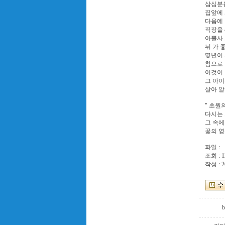
삼십분을
집앞에 
다음에 
직장을 
아뿔사 
뉘 가 
몇년이 
참으로
이것이 
그 아이
살아 알
" 초원의
다시는 
그 속에 
꽃의 영
파일 :
조회 : 1
작성 : 2
b