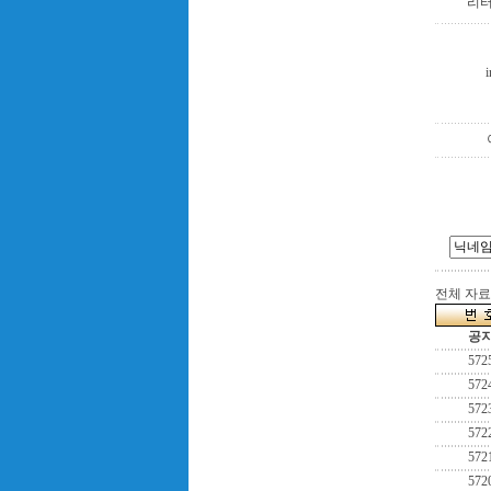
리
i
전체 자료수
공
572
572
572
572
572
572