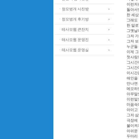
이런저런
ㆍ정모벙개 사진방
돌아서면
한 세상
ㆍ정모벙개 후기방
그래도 
한 말로
ㆍ테사모웹 큰잔치
그옛날
그저 
ㆍ테사모웹 운영진
그저 보
누군들
ㆍ테사모웹 운영실
이제 그
첫사랑의
그시간이
그시간에
이시간을
애인을 
만나면 
메모하면
아무말도
이런말도
마음속에
아이고 
그저 삼
극장에 
불이켜지
아쉬운 
두마리 