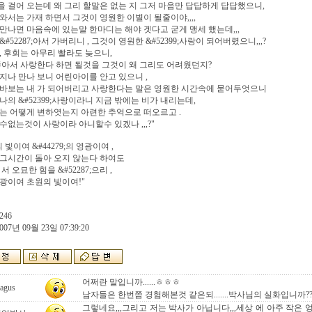
 걸어 오는데 왜 그리 할말은 없는 지 그저 마음만 답답하게 답답했으니,
와서는 가재 하면서 그것이 영원한 이별이 될줄이야,,,,
만나면 마음속에 있는말 한마디는 해야 겟다고 굳게 맹세 했는데,,,
&#52287;아서 가버리니 , 그것이 영원한 &#52399;사랑이 되어버렸으니,,,?
, 후회는 아무리 빨라도 늦으니,
좋아서 사랑한다 하면 될것을 그것이 왜 그리도 어려웠던지?
지나 만나 보니 어린아이를 안고 있으니 ,
 바보는 내 가 되어버리고 사랑한다는 말은 영원한 시간속에 묻어두엇으니
나의 &#52399;사랑이라니 지금 밖에는 비가 내리는데,
는 어떻게 변하엿는지 아련한 추억으로 떠오르고 .
수없는것이 사랑이라 아니할수 있겠나 ,,,?"
 빛이여 &#44279;의 영광이여 ,
그시간이 돌아 오지 않는다 하여도
서 오묘한 힘을 &#52287;으리 ,
광이여 초원의 빛이여!"
246
007년 09월 23일 07:39:20
어쩌란 말입니까......ㅎㅎㅎ
agus
남자들은 한번쯤 경험해본것 같은되.......박사님의 실화입니까???
그렇네요,,,그리고 저는 박사가 아닙니다,,,세상 에 아주 작은