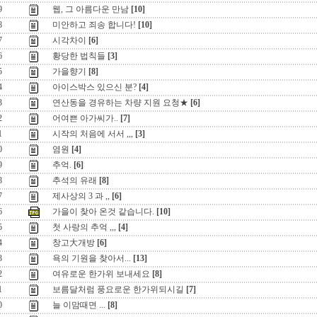
9
웹, 그 아름다운 만남
[10]
8
미안하고 죄송 합니다!
[10]
7
시각차이
[6]
6
황당한 법칙들
[3]
5
가을향기
[8]
4
아이스박스 있으신 분?
[4]
3
연산동을 경유하는 차량 지원 요청★
[6]
2
어여쁜 아가씨가..
[7]
1
시작의 처음에 서서 ,,,
[3]
0
염원
[4]
9
추억.
[6]
8
추석의 유래
[8]
7
제사상의 3 과 ,,
[6]
6
가을이 찾아 온것 같습니다.
[10]
5
첫 사랑의 추억 ,,,
[4]
4
창고大개방
[6]
3
욕의 기원을 찾아서...
[13]
2
여유로운 한가위 보내세요
[8]
1
보름달처럼 풍요로운 한가위되시길
[7]
0
늘 이맘때면 ...
[8]