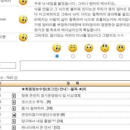
터엉박사
꾸로 닉 네임을 붙었읍니다 , 그러니 엉터리 박사지요,,
닉을 만들고 그 닉으로 불리워 진다는건 우리가 원치 않아도
다 더고귀하지요 그래서 닉이 가지는 철학까지 생각해볼 필요
nsan
리워지는 사람의 삶이 함축되어 닉으로 표출되는거라 여겨집니
기엔 엉터리를 부정하기때문에 리터엉이라 명명한것 같은데요
란거죠 웹 최초의 박사님이신게 확실합니다
그러게요. 용기있는 자만이 미녀를 얻는다고 그랬지요 ㅎㅎ
이뿐
 : 7045 건
지
★회원정보수정(로그인) 안내 ! -필독-★[0]
5
창원 큰잔치 경기운영방식 및 시상
[13]
4
코스모스 추억...
[9]
3
좀 더 절박하라..
[10]
2
큰잔치참가자명단수정분
[8]
1
양구에서 내일 출발^*^
[14]
0
캐나다에서 온 연서 !
[12]