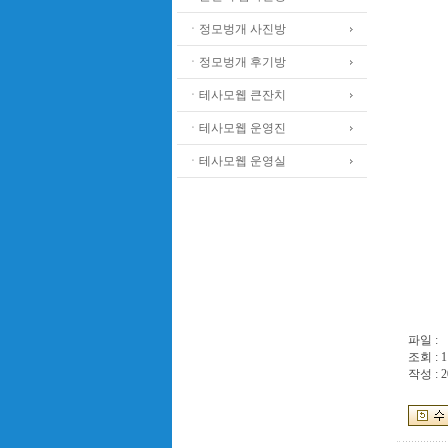
ㆍ정모벙개 사진방
ㆍ정모벙개 후기방
ㆍ테사모웹 큰잔치
ㆍ테사모웹 운영진
ㆍ테사모웹 운영실
파일 :
조회 : 1
작성 : 2