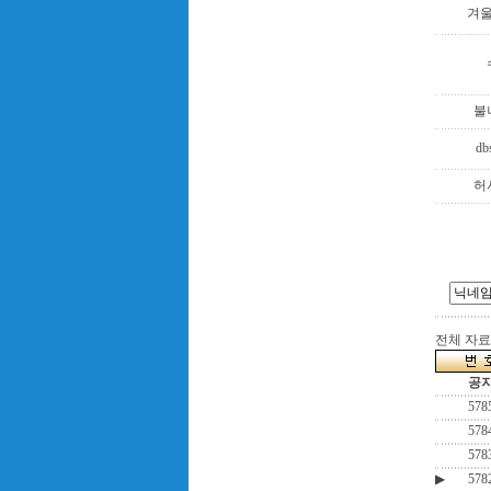
겨
불
db
허
전체 자료수
공
578
578
578
▶
578