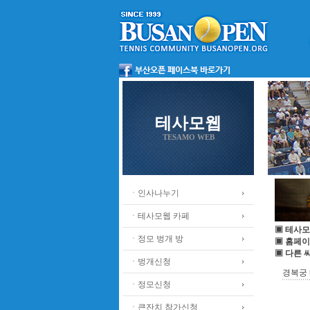
테사모웹
TESAMO WEB
ㆍ인사나누기
ㆍ테사모웹 카페
▣ 테사모
ㆍ정모 벙개 방
▣ 홈페이
▣ 다른 
ㆍ벙개신청
경복궁 
ㆍ정모신청
ㆍ큰잔치 참가신청