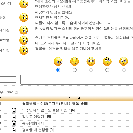
“내가 조선의 국모(國母)다!” 명성황후의 마지막 외침...이눔들..
울소나기
명성황후가 생각네네요.
깨끗하게 단장을 했네요.
수창
역사적인 비극이지만..
되풀이 되지 않도록 가슴에 새겨야겠습니다.ㅠㅠ
왜놈들의 발자국 소리와 명성황후의 비명이 들리는듯 선명하게
나비김
추가로 건천궁은 우리나라에서 처음으로 고종황제 입회하에 
szzang
다. 그러니까 우리나라 전기의 시작이이죠....
경복궁,, 건천궁 얼라들 델고 가봐야 겠네요,,
시사랑
 : 7045 건
지
★회원정보수정(로그인) 안내 ! -필독-★[0]
5
* 꼭 만나지 않아도 좋은 사람 *
[6]
4
장보고 여행기..
[9]
3
승무(僧舞)
[4]
2
경복궁 내 건청궁
[5]