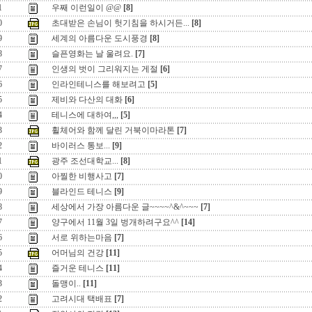
1
우째 이런일이 @@
[8]
0
초대받은 손님이 헛기침을 하시거든...
[8]
9
세계의 아름다운 도시풍경
[8]
8
슬픈영화는 날 울려요.
[7]
7
인생의 벗이 그리워지는 게절
[6]
6
인라인테니스를 해보려고
[5]
5
제비와 다산의 대화
[6]
4
테니스에 대하여,,,
[5]
3
휠체어와 함께 달린 거북이마라톤
[7]
2
바이러스 통보...
[9]
1
광주 조선대학교...
[8]
0
아찔한 비행사고
[7]
9
블라인드 테니스
[9]
8
세상에서 가장 아름다운 글~~~~^&^~~~
[7]
7
양구에서 11월 3일 벙개하려구요^^
[14]
6
서로 위하는마음
[7]
5
어머님의 건강
[11]
4
즐거운 테니스
[11]
3
돌맹이..
[11]
2
고려시대 택배표
[7]