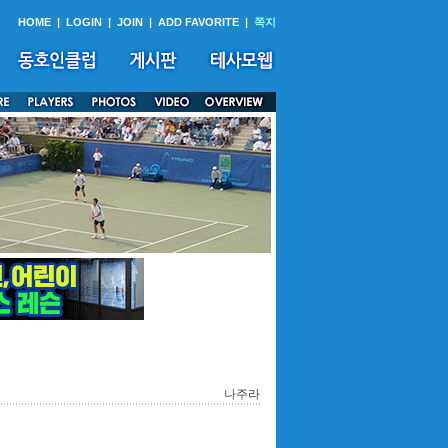
HOME
|
LOGIN
|
JOIN
|
ADD FAVORITE
|
쪽지
나주라