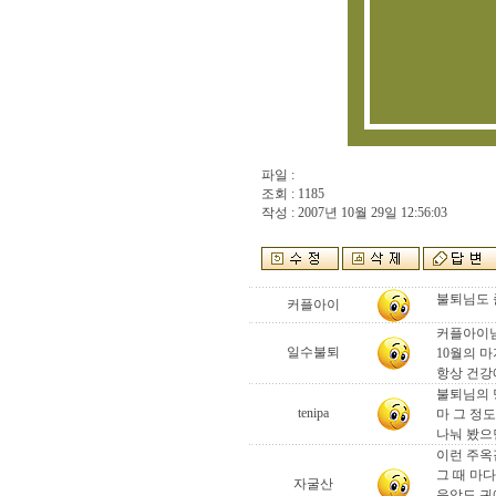
파일 :
조회 : 1185
작성 : 2007년 10월 29일 12:56:03
불퇴님도 즐거
커플아이
커플아이님
일수불퇴
10월의 
항상 건강
불퇴님의 
tenipa
마 그 정
나눠 봤으
이런 주옥
그 때 마
자굴산
음악도 귀에