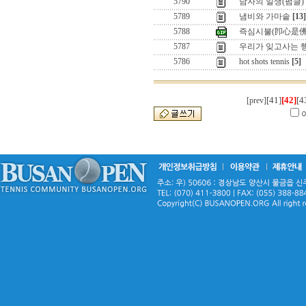
5790
남자의 일생(펌글)
5789
냄비와 가마솥
[13]
5788
즉심시불(卽心是佛)
5787
우리가 잊고사는 
5786
hot shots tennis
[5]
[41]
[42]
[4
[prev]