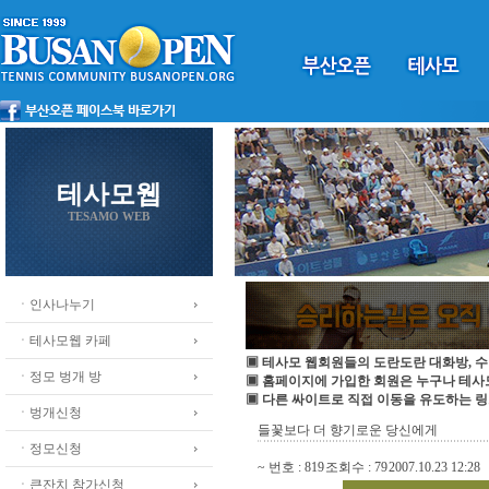
테사모웹
TESAMO WEB
ㆍ인사나누기
ㆍ테사모웹 카페
▣ 테사모 웹회원들의 도란도란 대화방, 수
ㆍ정모 벙개 방
▣ 홈페이지에 가입한 회원은 누구나 테
▣ 다른 싸이트로 직접 이동을 유도하는 링
ㆍ벙개신청
들꽃보다 더 향기로운 당신에게
ㆍ정모신청
~
번호 :
819
조회수 :
79
2007.10.23 12:28
ㆍ큰잔치 참가신청