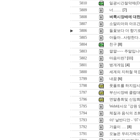
5810
일광시간절약제(DS
5809
너.........
[7]
5808
벼룩시장배에 대한
5807
소말리아와 아프간..
▶
5806
들꽃보다 더 향기
5805
아들아...사랑한다...
5804
친구
[8]
5803
깔깔~~~ 주말입니
5802
마음이란?
[11]
5801
벙개게임
[4]
5800
세계의 지하철 역
[
5799
내꿈
[6]
5798
풋폴트를 하지맙시다
5797
부산시장배 클럽대
5796
연말총회및 신임
5795
Web테사모 "강원
5794
체질과 음식의 조
5793
아! 날반디안 - ‘0
5792
가을이 .....
[8]
5791
오늘은 우리가락으