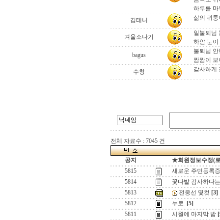
하루를 마
삶의 귀퉁
김테니
일불퇴님 눈
겨울소나기
하얀 눈이
불퇴님 안녕
bagus
짬짬이 보이시
감사하게 
수창
전체 자료수 : 7045 건
공지
★회원정보수정(로그인
5815
새로운 주민등록증
5814
꽃다발 감사하다는
5813
전웅선 몇컷
[3]
5812
누로.
[5]
5811
시월에 마지막 밤
[