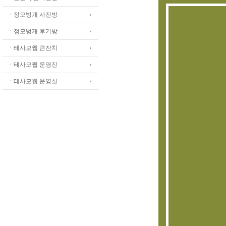
ㆍ정모벙개 사진방
ㆍ정모벙개 후기방
ㆍ테사모웹 큰잔치
ㆍ테사모웹 운영진
ㆍ테사모웹 운영실