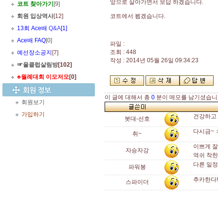
앞으로 살아가면서 보답 하겠습니다.
코트 찾아가기
[9]
회원 입상역사
[12]
코트에서 뵙겠습니다.
13회 Ace배
Q&A
[1]
Ace배 FAQ
[0]
파일 :
조회 : 448
예선장소공지
[7]
작성 : 2014년 05월 26일 09:34:23
☞울클럽살림방
[102]
♣월례대회 이모저모
[0]
이 글에 대해서 총
0
분이 메모를 남기셨습니
회원보기
가입하기
건강하고 
봇대-선호
다시금~ 
취~
이쁘게 잘
자승자강
역쉬 착한
다른 일정땜
파워봉
추카한다!
스파이더