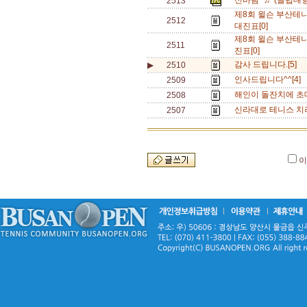
신바람~♬ (클럽대항
2513
제8회 윌슨 부산테
2512
대진표[0]
제8회 윌슨 부산테
2511
진표[0]
감사 드립니다.[5]
▶
2510
인사드립니다^^[4]
2509
해인이 돌잔치에 초대
2508
신라대로 테니스 치러
2507