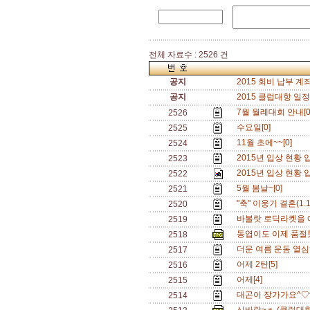
전체 자료수 : 2526 건
공지
2015 회비 납부 계좌
공지
2015 클럽대항 일정(
7월 월례대회 안내[
2526
수요일[0]
2525
11월 초에~~[0]
2524
2015년 입상 현황 
2523
2015년 입상 현황 
2522
5월 봄날~[0]
2521
"축" 이웅기 결혼(1.1
2520
바볼랏 로딕라켓을 
2519
동엽이도 이제 품절男
2518
더운 여름 운동 열심히
2517
어제 2탄[5]
2516
어제[4]
2515
대곤이 장가가요^♡^
2514