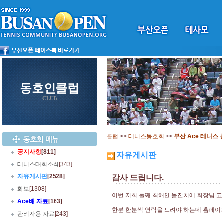
동호인클럽
CLUB
클럽
>>
테니스동호회
>>
부산 Ace 테니스
공지사항
[811]
자유게시판
테니스대회소식
[343]
자유게시판
[2528]
감사 드립니다.
화보
[1308]
이번 저희 둘째 최해인 돌잔치에 회장님 
Ace배 자료
[163]
한분 한분씩 연락을 드려야 하는데 홈페이
관리자용 자료
[243]