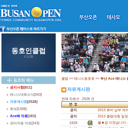
동호인클럽
CLUB
클럽
>>
테니스동호회
>>
부산 Ace 테니스
공지사항
[811]
자유게시판
테니스대회소식
[343]
전체 자료수 : 2526 건
자유게시판
[2528]
화보
[1308]
공지
2015 회비 납부 계좌
Ace배 자료
[163]
공지
2015 클럽대항 일정(
불★금 이었습니다 
2426
관리자용 자료
[243]