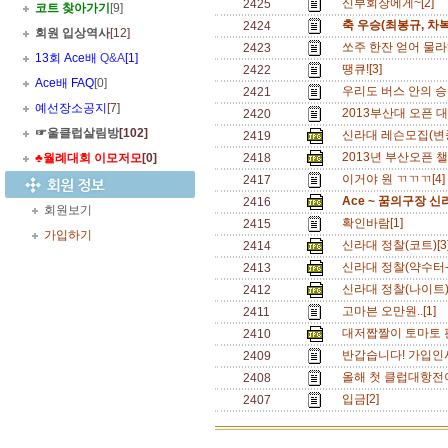
신부회장에게~[2]
2425
코트 찾아가기
[9]
축 우승(최봉규, 차복
2424
회원 입상역사
[12]
쏘주 한잔 얻어 물라
2423
13회 Ace배
Q&A
[1]
땡큐![3]
2422
Ace배 FAQ
[0]
우리도 버스 안의 승
2421
예선장소공지
[7]
2013부산대 오픈 대
2420
☞울클럽살림방
[102]
신라대 레슨모집(변
2419
2013년 부산오픈 
♣월례대회 이모저모
[0]
2418
이거야 원 ㄲㄲㄲ[4
2417
Ace ~ 꿈의구장 
2416
회원보기
확인바람[1]
2415
가입하기
신라대 정찰(코트)[3
2414
신라대 정찰(약수터-
2413
신라대 정찰(나이트)
2412
고마븐 오만원..[1]
2411
대저짭짤이 토마토 판
2410
반갑습니다! 가입인사
2409
올해 첫 클럽대항전
2408
입금[2]
2407