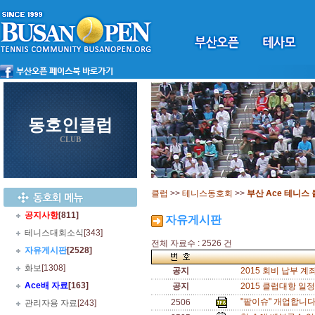
동호인클럽
CLUB
클럽
>>
테니스동호회
>>
부산 Ace 테니스
공지사항
[811]
자유게시판
테니스대회소식
[343]
전체 자료수 : 2526 건
자유게시판
[2528]
화보
[1308]
공지
2015 회비 납부 계좌
Ace배 자료
[163]
공지
2015 클럽대항 일정(
"팥이슈" 개업합니다
2506
관리자용 자료
[243]