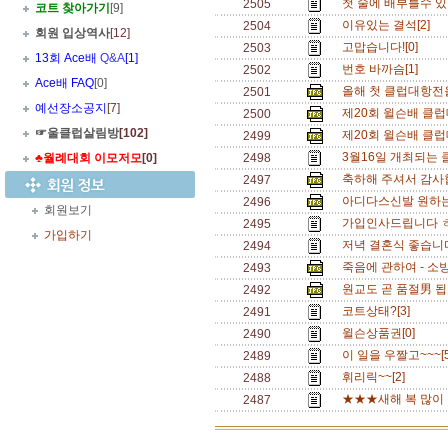
첫 술에 배부를수 있
2505
코트 찾아가기
[9]
이유있는 결석[2]
2504
회원 입상역사
[12]
고맙습니다![0]
2503
13회 Ace배
Q&A
[1]
번호 바까슴[1]
2502
Ace배 FAQ
[0]
올해 첫 클럽대항전을
2501
예선장소공지
[7]
제20회 윌슨배 클럽
2500
☞울클럽살림방
[102]
제20회 윌슨배 클럽
2499
3월16일 개최되는 
♣월례대회 이모저모
[0]
2498
축하해 주셔서 감사
2497
아디다스신발 원하는
2496
회원보기
가입인사드립니다 ㅎ
2495
가입하기
저녁 결혼식 좋습니다
2494
죽음에 관하여 - 소
2493
원교도 곧 품절男 됩니
2492
코트상태?[3]
2491
윌슨상품권[0]
2490
이 일을 우짤고~~~[
2489
휘리릭~~[2]
2488
★★★새해 복 많이 
2487