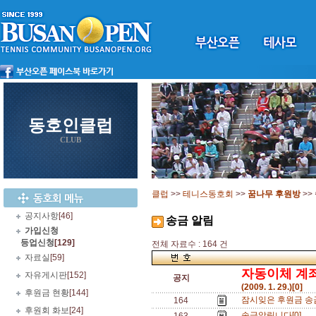
동호인클럽
CLUB
클럽
>>
테니스동호회
>>
꿈나무 후원방
>>
공지사항
[46]
송금 알림
가입신청
등업신청
[129]
전체 자료수 : 164 건
자료실
[59]
자동이체 계
자유게시판
[152]
공지
(2009. 1. 29.)[0]
후원금 현황
[144]
잠시잊은 후원금 송금..
164
후원회 화보
[24]
송금알림니다[0]