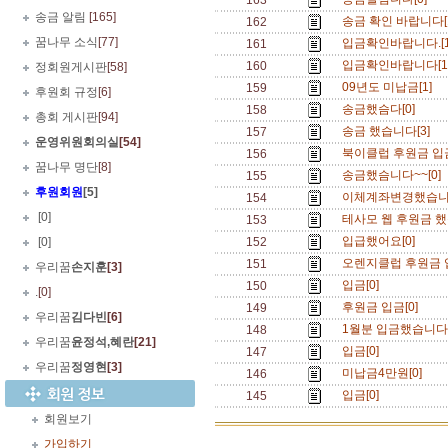
163
송금 알림
[165]
송금 확인 바랍니다[
162
꿈나무 소식
[77]
입금확인바랍니다.[
161
입금확인바랍니다[1
160
정회원게시판
[58]
09년도 미납금[1]
159
후원회 규정
[6]
송금했슴다[0]
158
총회 게시판
[94]
송금 했습니다[3]
157
운영위원회의실
[54]
북이클럽 후원금 입금
156
꿈나무 명단
[8]
송금했슴니다~~[0]
155
후원회원
[5]
이체계좌변경했습니다
154
.
[0]
테사모 웹 후원금 했
153
입급했어요[0]
.
[0]
152
오렌지클럽 후원금 
151
우리꿈
손지훈
[3]
입금[0]
150
.
[0]
후원금 입금[0]
149
우리꿈
김다빈
[6]
1월분 입금했습니다(
148
우리꿈
윤정석,혜란
[21]
입금[0]
147
우리꿈
정영현
[3]
미납금4만원[0]
146
입금[0]
145
회원보기
가입하기