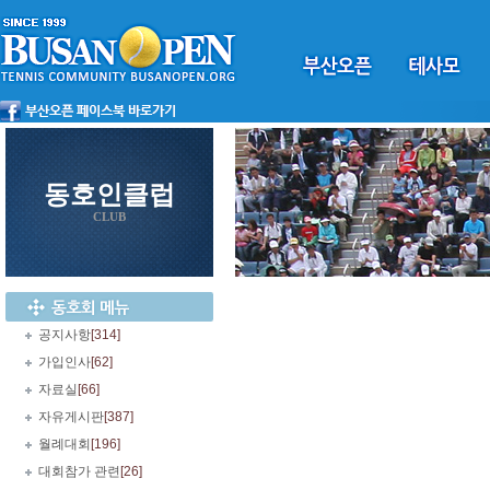
동호인클럽
CLUB
공지사항
[314]
가입인사
[62]
자료실
[66]
자유게시판
[387]
월례대회
[196]
대회참가 관련
[26]