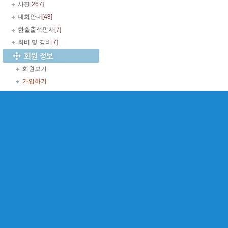
사진
[267]
대회안내
[48]
한줄출석인사
[7]
회비 및 경비
[7]
회원보기
가입하기