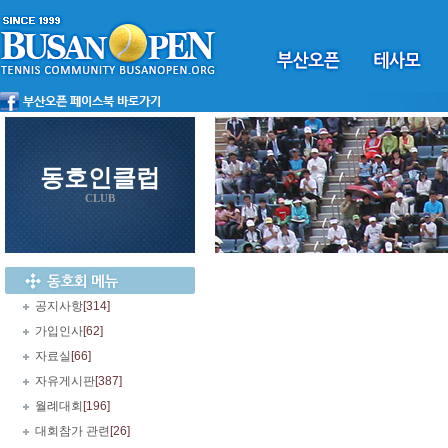
동호인클럽
CLUB
공지사항
[314]
가입인사
[62]
자료실
[66]
자유게시판
[387]
월례대회
[196]
대회참가 관련
[26]