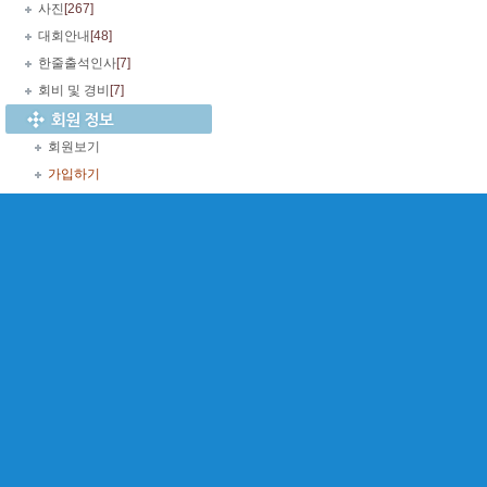
사진
[267]
대회안내
[48]
한줄출석인사
[7]
회비 및 경비
[7]
회원보기
가입하기