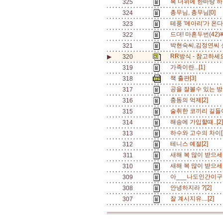
복 더위에 한바탕 하고
325
총무님, 총무님[0]
324
테풍 '메아리'가 온다
323
드뎌! 마흔두번(42)째
322
박현숙씨,김정연씨 신
321
RR방식 - 참고하세요
▶
320
가족이란...[1]
319
책 출판[3]
318
공을 잘볼수 있는 방
317
충동의 억제[2]
316
술취한 코끼리 길들
315
해송에 가입할때..[2
314
하수와 고수의 차이[
313
테니스 예절[2]
312
새해 복 많이 받으세요
311
새해 복 많이 받으세요
310
아___나도인간이구
309
안녕하지라 ?[2]
308
잘 계시지유....[2]
307