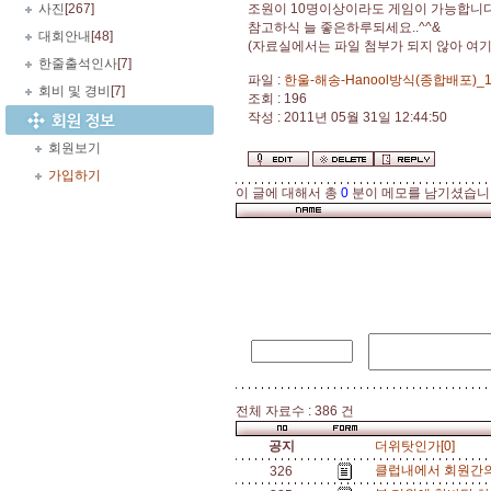
사진
[267]
조원이 10명이상이라도 게임이 가능합니다
참고하식 늘 좋은하루되세요..^^&
대회안내
[48]
(자료실에서는 파일 첨부가 되지 않아 여
한줄출석인사
[7]
파일 :
한울-해송-Hanool방식(종합배포)_10
회비 및 경비
[7]
조회 : 196
작성 : 2011년 05월 31일 12:44:50
회원보기
가입하기
이 글에 대해서 총
0
분이 메모를 남기셨습니
전체 자료수 : 386 건
공지
더위탓인가[0]
클럽내에서 회원간의
326