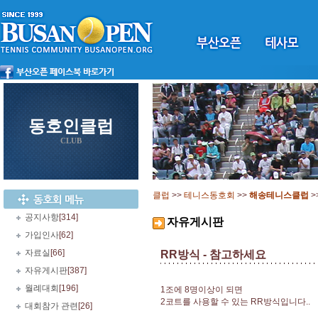
동호인클럽
CLUB
클럽
>>
테니스동호회
>>
해송테니스클럽
>
공지사항
[314]
자유게시판
가입인사
[62]
자료실
[66]
RR방식 - 참고하세요
자유게시판
[387]
월례대회
[196]
1조에 8명이상이 되면
2코트를 사용할 수 있는 RR방식입니다..
대회참가 관련
[26]