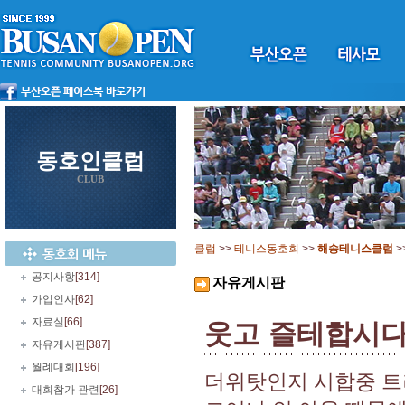
동호인클럽
CLUB
클럽
>>
테니스동호회
>>
해송테니스클럽
>
공지사항
[314]
자유게시판
가입인사
[62]
자료실
[66]
웃고 즐테합시
자유게시판
[387]
월례대회
[196]
더위탓인지 시합중 트
대회참가 관련
[26]