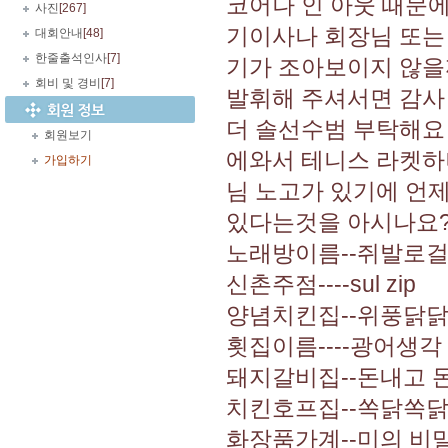
코어나 인 아웃 때문
사진
[267]
기이사나 회장님 또는
대회안내
[48]
한줄출석인사
[7]
기가 조아보이지 않을
회비 및 경비
[7]
발휘해 주셔서면 감사
더 솔선수범 부탁해요
회원보기
에와서 테니스 라켓하
가입하기
님 노고가 있기에 언
있다는것을 아시나요? 
노래방이름--쥐발로
신촌주점----sul zip
양념치킨집--위풍닭
횟집이름----광어생각
돼지갈비집--돈내고 
치킨호프집--쏙닭쏙
화장품가계--미의 비