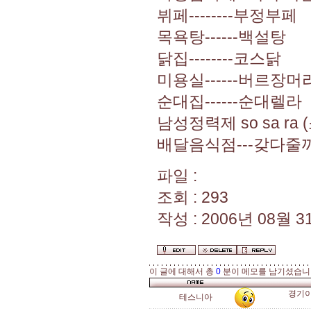
뷔페--------부정부페
목욕탕------백설탕
닭집--------코스닭
미용실------버르장머
순대집------순대렐라
남성정력제 so sa ra 
배달음식점---갖다줄까
파일 :
조회 : 293
작성 : 2006년 08월 31
이 글에 대해서 총
0
분이 메모를 남기셨습니
경기이
테스니아