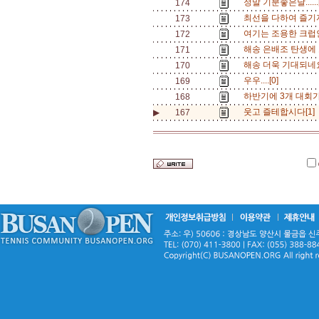
정말 기분좋은날......
174
최선을 다하여 즐기자
173
여기는 조용한 크럽인강
172
해송 은배조 탄생에
171
해송 더욱 기대되네요.
170
우우....[0]
169
하반기에 3개 대회가..
168
웃고 즐테합시다[1]
▶
167