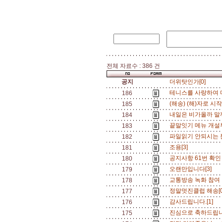
전체 자료수 : 386 건
공지
더위탓인가[0]
테니스를 사랑하여 
186
(해송) (해)자로 시작.
185
내일은 비가올까 말까(
184
끝말잇기 메뉴 개설
183
파일읽기 안되시는 분
182
조용[3]
181
공지사항 61번 확인
180
오랜만입니다[3]
179
교통방송 녹화 참여 
178
정말멋진클럽 해송[
177
감사드립니다.[1]
176
진심으로 축하드립니
175