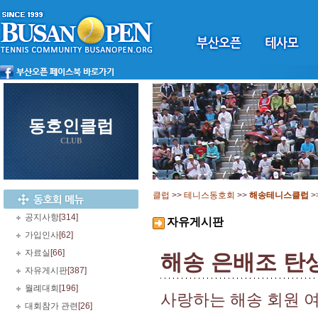
동호인클럽
CLUB
클럽
>>
테니스동호회
>>
해송테니스클럽
>
공지사항
[314]
자유게시판
가입인사
[62]
자료실
[66]
해송 은배조 탄
자유게시판
[387]
월례대회
[196]
사랑하는 해송 회원 
대회참가 관련
[26]