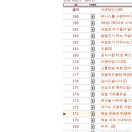
전체 자료수 : 386 건
공지
더위탓인가[0]
테니스를 사랑하여 
186
(해송) (해)자로 시작.
185
내일은 비가올까 말까(
184
끝말잇기 메뉴 개설
183
파일읽기 안되시는 분
182
조용[3]
181
공지사항 61번 확인
180
오랜만입니다[3]
179
교통방송 녹화 참여 
178
정말멋진클럽 해송[
177
감사드립니다.[1]
176
진심으로 축하드립니
175
정말 기분좋은날......
174
최선을 다하여 즐기자
173
여기는 조용한 크럽인강
172
해송 은배조 탄생에 
▶
171
해송 더욱 기대되네요.
170
우우....[0]
169