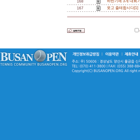
하반기에 3개 대회가..
168
웃고 즐테합시다[1]
167