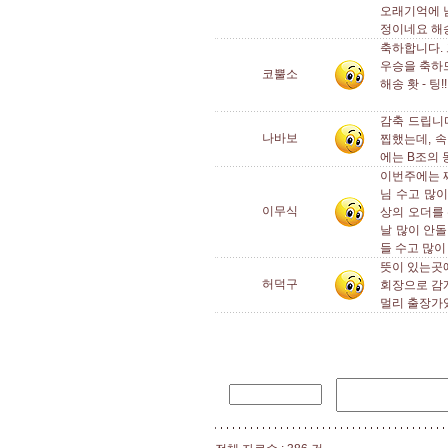
오래기억에 
정이네요 해송
축하합니다.
우승을 축하
코뿔소
해송 홧 - 팅!! 
감축 드립니
나바보
찝했는데, 
에는 B조의 
이번주에는 짜
님 수고 많이
이무식
상의 오더를
날 많이 안돌
들 수고 많이
뜻이 있는곳에
허덕구
회장으로 감
멀리 출장가