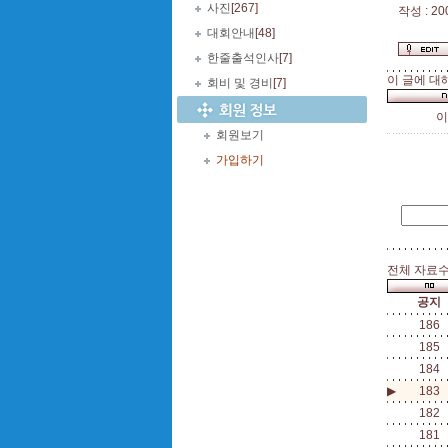
사진
[267]
작성 : 20
대회안내
[48]
한줄출석인사
[7]
이 글에 대
회비 및 경비
[7]
이
회원보기
가입하기
전체 자료수 
공지
186
185
184
▶
183
182
181