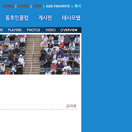
HOME
LOGIN
JOIN
쪽지
|
|
|
ADD FAVORITE
|
김태용