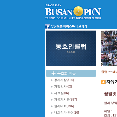
동호인클럽
CLUB
클럽
>>
테
공지사항
[314]
자유
가입인사
[62]
자료실
[66]
끝말잇
자유게시판
[387]
빨리 부
월례대회
[196]
파일 :
대회참가 관련
[26]
조회 : 12