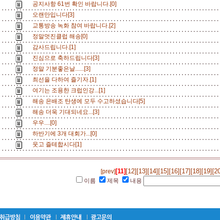
공지사항 61번 확인 바랍니다.[0]
오랜만입니다[3]
교통방송 녹화 참여 바랍니다.[2]
정말멋진클럽 해송[0]
감사드립니다.[1]
진심으로 축하드립니다[3]
정말 기분좋은날......[3]
최선을 다하여 즐기자.[1]
여기는 조용한 크럽인강...[1]
해송 은배조 탄생에 모두 수고하셨습니다[5]
해송 더욱 기대되네요...[3]
우우....[0]
하반기에 3개 대회가...[0]
웃고 즐테합시다[1]
[11]
[12]
[13]
[14]
[15]
[16]
[17]
[18]
[19]
[20
[prev]
이름
제목
내용