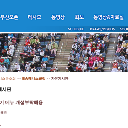
니스동호회
>>
해송테니스클럽
>>
자유게시판
게시판
기 메뉴 개설부탁해용
탁해요
7