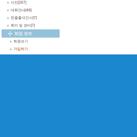
사진
[267]
대회안내
[48]
한줄출석인사
[7]
회비 및 경비
[7]
회원보기
가입하기