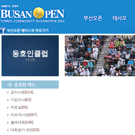
동호인클럽
CLUB
공지사항
[314]
가입인사
[62]
자료실
[66]
자유게시판
[387]
월례대회
[196]
대회참가 관련
[26]