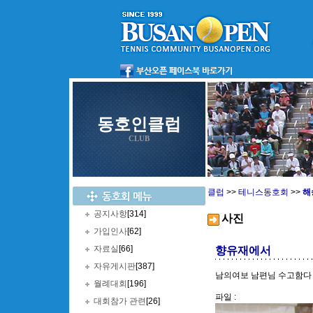
동호인클럽
CLUB
클럽
>>
테니스동호회
>>
해
공지사항
[314]
사진
가입인사
[62]
자료실
[66]
향유재에서
자유게시판
[387]
남의여보 남편님 수고함다
월례대회
[196]
파일 :
대회참가 관련
[26]