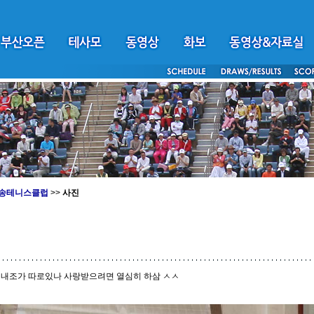
송테니스클럽
>>
사진
 내조가 따로있나 사랑받으려면 열심히 하삼 ㅅㅅ