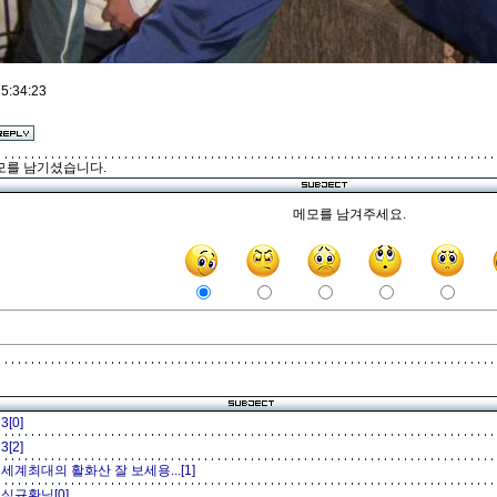
5:34:23
모를 남기셨습니다.
메모를 남겨주세요.
3[0]
3[2]
세계최대의 활화산 잘 보세용...[1]
심규환님[0]