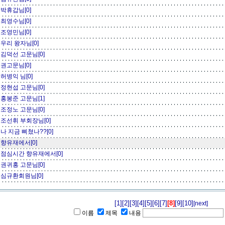
박휴갑님[0]
최영수님[0]
조영민님[0]
우리 왕자님[0]
김덕선 고문님[0]
권고문님[0]
허병익 님[0]
정현섭 고문님[0]
홍봉준 고문님[1]
조정노 고문님[0]
조선휘 부회장님[0]
나 지금 삐쳤나??[0]
향유재에서[0]
점심시간 향유재에서[0]
권귀홍 고문님[0]
심규환회원님[0]
[1]
[2]
[3]
[4]
[5]
[6]
[7]
[8]
[9]
[10]
[next]
이름
제목
내용