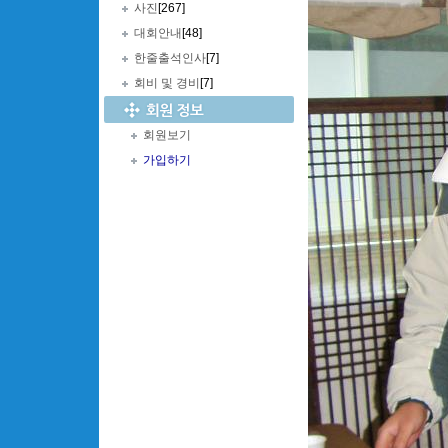
사진
[267]
대회안내
[48]
한줄출석인사
[7]
회비 및 경비
[7]
회원보기
가입하기