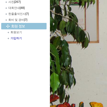
사진
[267]
대회안내
[48]
한줄출석인사
[7]
회비 및 경비
[7]
회원보기
가입하기