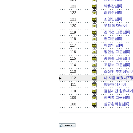
박휴갑님[0]
123
최영수님[0]
122
조영민님[0]
121
우리 왕자님[0]
120
김덕선 고문님[0]
119
권고문님[0]
118
허병익 님[0]
117
정현섭 고문님[0]
116
홍봉준 고문님[1]
115
조정노 고문님[0]
114
조선휘 부회장님[0
113
나 지금 삐쳤나??[0
▶
112
향유재에서[0]
111
점심시간 향유재에
110
권귀홍 고문님[0]
109
심규환회원님[0]
108