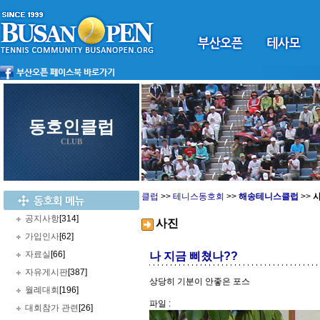
동호인클럽
CLUB
클럽
>>
테니스동호회
>>
해송테니스클럽
>>
공지사항
[314]
사진
가입인사
[62]
자료실
[66]
나 지금 삐쳤나??
자유게시판
[387]
상당히 기분이 안좋은 포스
월례대회
[196]
파일 :
대회참가 관련
[26]