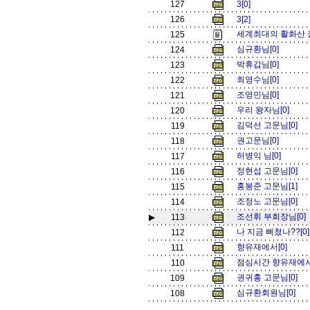
127
3[0]
126
3[2]
세계최대의 활화산 잘 
125
심규환님[0]
124
박휴갑님[0]
123
최영수님[0]
122
조영민님[0]
121
우리 왕자님[0]
120
김덕선 고문님[0]
119
권고문님[0]
118
허병익 님[0]
117
정현섭 고문님[0]
116
홍봉준 고문님[1]
115
조정노 고문님[0]
114
조선휘 부회장님[0]
▶
113
나 지금 삐쳤나??[0
112
향유재에서[0]
111
점심시간 향유재에서
110
권귀홍 고문님[0]
109
심규환회원님[0]
108