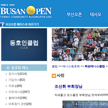
동호인클럽
CLUB
클럽
>>
테니스동호회
>>
해송테니스클럽
>
공지사항
[314]
사진
가입인사
[62]
자료실
[66]
조선휘 부회장님
자유게시판
[387]
자세좋고 포스좋은 부회장님 멋져부려!!!!!!!
월례대회
[196]
대회참가 관련
[26]