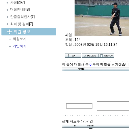
사진
[267]
대회안내
[48]
한줄출석인사
[7]
회비 및 경비
[7]
파일 :
회원보기
조회 : 124
작성 : 2008년 02월 19일 16:11:34
가입하기
이 글에 대해서 총
0
분이 메모를 남기셨습니
전체 자료수 : 267 건