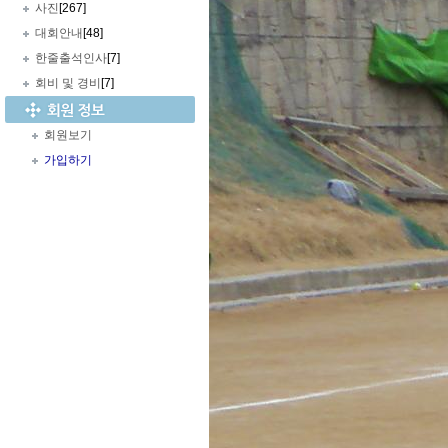
사진
[267]
대회안내
[48]
한줄출석인사
[7]
회비 및 경비
[7]
회원보기
가입하기