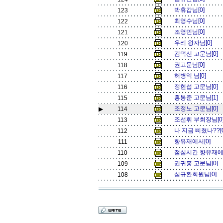
박휴갑님[0]
123
최영수님[0]
122
조영민님[0]
121
우리 왕자님[0]
120
김덕선 고문님[0]
119
권고문님[0]
118
허병익 님[0]
117
정현섭 고문님[0]
116
홍봉준 고문님[1]
115
조정노 고문님[0]
▶
114
조선휘 부회장님[0
113
나 지금 삐쳤나??[
112
향유재에서[0]
111
점심시간 향유재에
110
권귀홍 고문님[0]
109
심규환회원님[0]
108