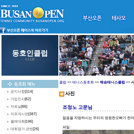
동호인클럽
CLUB
클럽
>>
테니스동호회
>>
해송테니스클럽
>>
공지사항
[314]
사진
가입인사
[62]
자료실
[66]
조정노 고문님
자유게시판
[387]
젊음을 자랑하시는 우리의 영원한오빠가 한마디 하
월례대회
[196]
파일 :
대회참가 관련
[26]