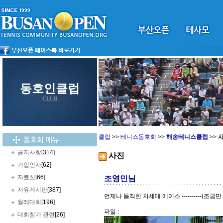
동호인클럽
CLUB
클럽
>>
테니스동호회
>>
해송테니스클럽
>>
공지사항
[314]
사진
가입인사
[62]
자료실
[66]
조영민님
자유게시판
[387]
언제나 듬직한 차세대 에이스 ----------(조금만
월례대회
[196]
파일 :
대회참가 관련
[26]