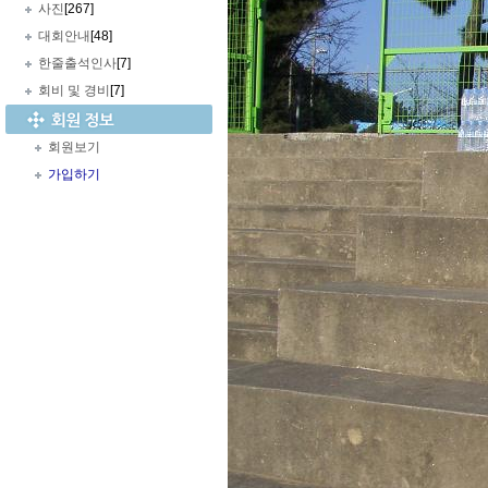
사진
[267]
대회안내
[48]
한줄출석인사
[7]
회비 및 경비
[7]
회원보기
가입하기