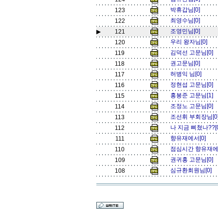
박휴갑님[0]
123
최영수님[0]
122
조영민님[0]
▶
121
우리 왕자님[0]
120
김덕선 고문님[0]
119
권고문님[0]
118
허병익 님[0]
117
정현섭 고문님[0]
116
홍봉준 고문님[1]
115
조정노 고문님[0]
114
조선휘 부회장님[0
113
나 지금 삐쳤나??[
112
향유재에서[0]
111
점심시간 향유재에
110
권귀홍 고문님[0]
109
심규환회원님[0]
108