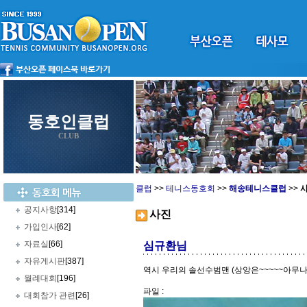
동호인클럽
CLUB
클럽
>>
테니스동호회
>>
해송테니스클럽
>>
공지사항
[314]
사진
가입인사
[62]
자료실
[66]
심규환님
자유게시판
[387]
역시 우리의 솔선수범맨 (상앙은~~~~~아무나
월례대회
[196]
파일 :
대회참가 관련
[26]