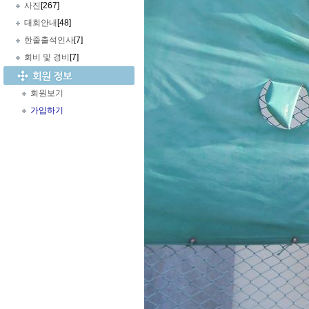
사진
[267]
대회안내
[48]
한줄출석인사
[7]
회비 및 경비
[7]
회원보기
가입하기