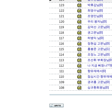
박휴갑님[0]
123
최영수님[0]
122
조영민님[0]
121
우리 왕자님[0]
120
김덕선 고문님[0]
119
권고문님[0]
118
허병익 님[0]
117
정현섭 고문님[0]
116
홍봉준 고문님[1]
115
조정노 고문님[0]
114
조선휘 부회장님[0
113
나 지금 삐쳤나??[
112
향유재에서[0]
111
점심시간 향유재에
110
권귀홍 고문님[0]
109
심규환회원님[0]
108