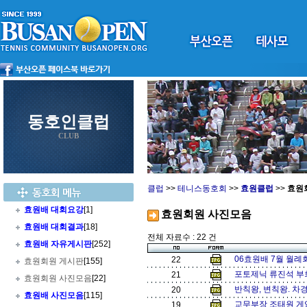
동호인클럽
CLUB
클럽
>>
테니스동호회
>>
효원클럽
>>
효원
효원배 대회요강
[1]
효원회원 사진모음
효원배 대회결과
[18]
전체 자료수 : 22 건
효원배 자유게시판
[252]
06효원배 7월 월례회
22
효원회원 게시판
[155]
포토제닉 류진석 부회
21
효원회원 사진모음
[22]
반칙왕, 변칙왕. 차경
20
효원배 사진모음
[115]
교무부장 조태원 게임
19