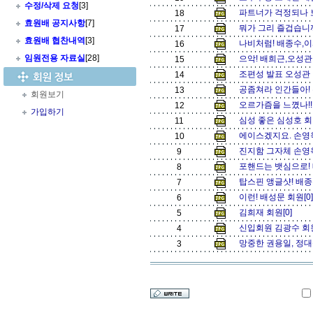
수정/삭제 요청
[3]
파트너가 걱정되나 보
18
효원배 공지사항
[7]
뭐가 그리 즐겁습니까
17
효원배 협찬내역
[3]
나비처럼! 배종수,이
16
임원전용 자료실
[28]
으악! 배희근,오성관
15
조편성 발표 오성관 
14
공좀쳐라 인간들아! 
13
회원보기
오르가즘을 느꼈나!!
12
가입하기
심성 좋은 심성호 회
11
에이스겠지요. 손영
10
진지함 그자체 손영욱
9
포핸드는 뱃심으로! 
8
탑스핀 앵글샷! 배종
7
이런! 배성문 회원[0
6
김희재 회원[0]
5
신입회원 김광수 회원
4
망중한 권용일, 정대
3