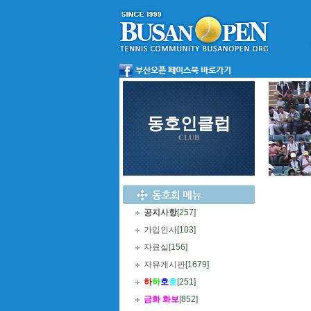
동호인클럽
CLUB
공지사항
[257]
가입인사
[103]
자료실
[156]
자유게시판
[1679]
하
하
호
호
[251]
금화 화보
[852]