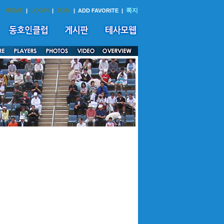
HOME
LOGIN
JOIN
쪽지
|
|
|
ADD FAVORITE
|