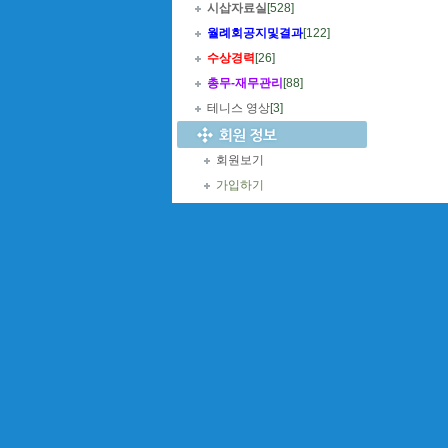
시삽자료실
[528]
월례회공지및결과
[122]
수상경력
[26]
총무
-
재무관리
[88]
테니스 영상
[3]
회원보기
가입하기