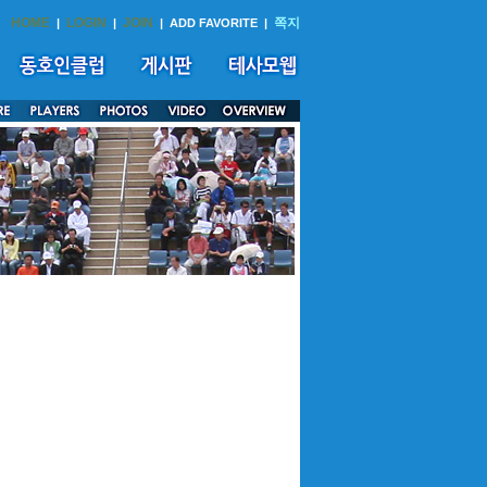
HOME
LOGIN
JOIN
쪽지
|
|
|
ADD FAVORITE
|