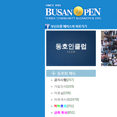
동호인클럽
CLUB
공지사항
[257]
가입인사
[103]
자료실
[156]
자유게시판
[1679]
하
하
호
호
[251]
금화 화보
[852]