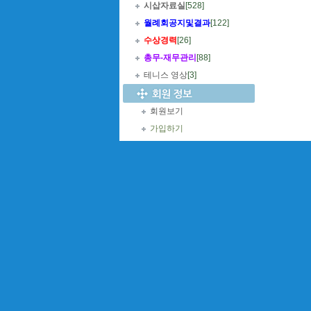
시삽자료실
[528]
월례회공지및결과
[122]
수상경력
[26]
총무
-
재무관리
[88]
테니스 영상
[3]
회원보기
가입하기