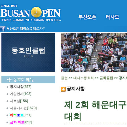
동호인클럽
CLUB
클럽
>>
테니스동호회
>>
금화클럽
>>
공지
공지사항
[257]
공지사항
가입인사
[103]
자료실
[156]
제 2회 해운대
자유게시판
[1679]
대회
하
하
호
호
[251]
금화 화보
[852]