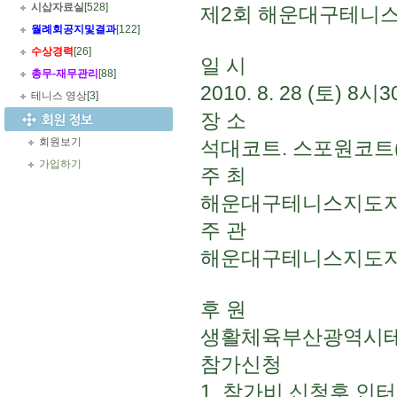
시삽자료실
[528]
제2회 해운대구테니
월례회공지및결과
[122]
수상경력
[26]
일 시
총무
-
재무관리
[88]
2010. 8. 28 (토) 8시
테니스 영상
[3]
장 소
회원보기
석대코트. 스포원코트
가입하기
주 최
해운대구테니스지도
주 관
해운대구테니스지도
후 원
생활체육부산광역시테
참가신청
1. 참가비 신청후 인