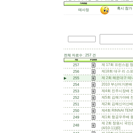
혹시 참가 
테사정
전체 자료수 : 257 건
제 17회 프린스컵 
257
제18회 대구 리 
256
제 2회 해운대구 
▶
255
2010 부산머거본배
254
제4회 진주시장배 
253
제5회 김해가야배 
252
제2회 김해신어산배 
251
제4회 RINNAI T
250
제1회 항공우주배 동호
249
제 2회 창원시 국
248
(4/10-11)[0]