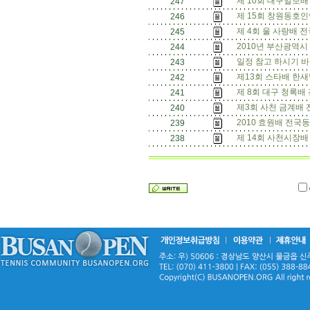
제 10회 대구일보배 
247
제 15회 창원동호인
246
제 4회 울 사랑배 전
245
2010년 부산광역
244
일정 참고 하시기 바
243
제13회 스타배 한새
242
제 8회 대구 청록배
241
제3회 사천 금계배 
240
2010 효원배 전국
239
제 14회 사천시장배
238