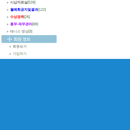
시삽자료실
[528]
월례회공지및결과
[122]
수상경력
[26]
총무
-
재무관리
[88]
테니스 영상
[3]
회원보기
가입하기