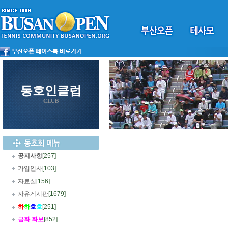
동호인클럽
CLUB
공지사항
[257]
가입인사
[103]
자료실
[156]
자유게시판
[1679]
하
하
호
호
[251]
금화 화보
[852]