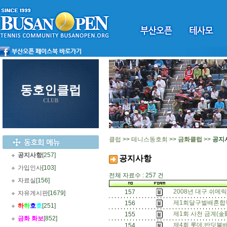
동호인클럽
CLUB
클럽
>>
테니스동호회
>>
금화클럽
>>
공지
공지사항
[257]
공지사항
가입인사
[103]
전체 자료수 : 257 건
자료실
[156]
2008년 대구 쉬메
157
자유게시판
[1679]
제1회달구벌배혼합복
156
하
하
호
호
[251]
제1회 사천 금계(金
155
금화 화보
[852]
제4회 롯데.반딧불
154