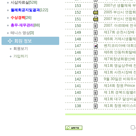
시삽자료실
[528]
2007년 생활체육 
153
월례회공지및결과
[122]
2005 부산시 연합회
152
수상경력
[26]
2007 부산시 연합
151
총무
-
재무관리
[88]
2007. 아르떼배 
150
제17회 순천시장배 
149
테니스 영상
[3]
제6회 거제시생활체
148
벤치코리아배 대회요강 
147
회원보기
제6회 안동하회탈배
146
가입하기
제7회창녕화왕산배 K
145
제1회 명실상주배 전
144
제1회 사천시장배 전
143
9월 30일은 비워두세
142
제14회 창원 Princ
141
제 1회 경북드림밸리
140
제1회 대구 달성비
139
제1회 창원 베이스
138