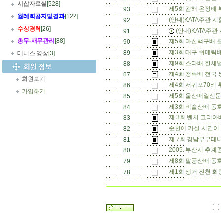
시삽자료실
[528]
제5회 김해 온정배
93
월례회공지및결과
[122]
(안내)KATA주관 
92
수상경력
[26]
(안내)KATA주관
91
총무
-
재무관리
[88]
제5회 마산백구배 
90
제3회 대구 쉬메릭배
89
테니스 영상
[3]
제9회 스타배 한세벌
88
제4회 청록배 전국 
87
회원보기
제4회 서귀포70리 
86
가입하기
제5회 울산매일신문
85
제3회 비슬산배 동
84
제 3회 벤치 코리아
83
순천에 가실 시간이 
82
제 7회 경남부부테
81
2005. 부산시 추계
80
제8회 팔공산배 동
79
제1회 생거 진천 화
78