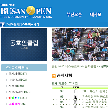
동호인클럽
CLUB
클럽
>>
테니스동호회
>>
금화클럽
>>
공지
공지사항
[257]
공지사항
가입인사
[103]
전체 자료수 : 257 건
자료실
[156]
2006 부산시 춘계종
97
자유게시판
[1679]
제4회 청록배 동호인
96
하
하
호
호
[251]
제11회 창원 연합회
95
금화 화보
[852]
제2회 롯데배 울산~~
94