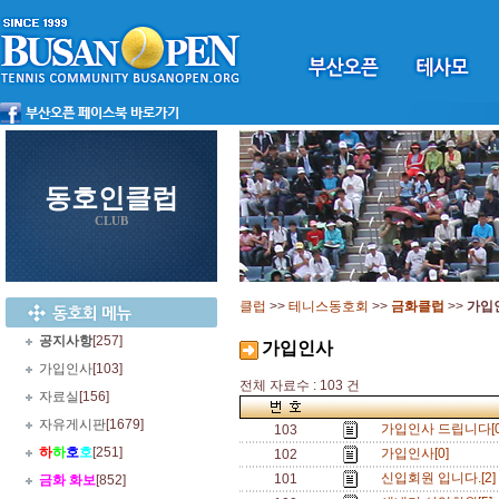
동호인클럽
CLUB
클럽
>>
테니스동호회
>>
금화클럽
>>
가입
공지사항
[257]
가입인사
가입인사
[103]
전체 자료수 : 103 건
자료실
[156]
자유게시판
[1679]
가입인사 드립니다[
103
하
하
호
호
[251]
가입인사[0]
102
신입회원 입니다.[2
101
금화 화보
[852]