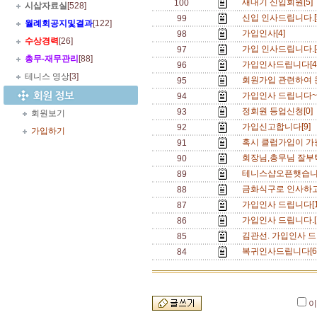
새내기 신입회원[5]
100
시삽자료실
[528]
신입 인사드립니다.[
99
월례회공지및결과
[122]
가입인사[4]
98
수상경력
[26]
가입 인사드립니다.[
97
총무
-
재무관리
[88]
가입인사드립니다[4
96
테니스 영상
[3]
회원가입 관련하여 
95
가입인사 드립니다~[
94
정회원 등업신청[0]
93
회원보기
가입신고합니다[9]
92
가입하기
혹시 클럽가입이 가
91
회장님,총무님 잘부
90
테니스샵오픈햇습니
89
금화식구로 인사하고
88
가입인사 드립니다[1
87
가입인사 드립니다.[
86
김관선. 가입인사 드
85
복귀인사드립니다[6
84