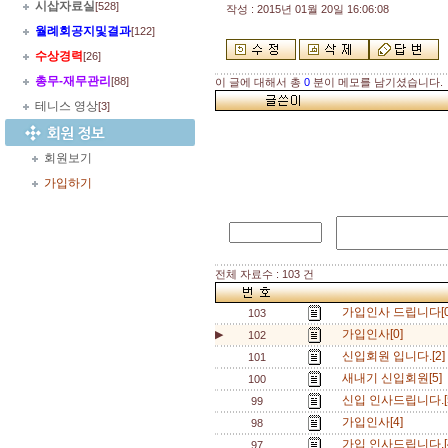
시삽자료실
[528]
작성 : 2015년 01월 20일 16:06:08
월례회공지및결과
[122]
수상경력
[26]
총무
-
재무관리
[88]
이 글에 대해서 총
0
분이 메모를 남기셨습니다.
테니스 영상
[3]
회원보기
가입하기
전체 자료수 : 103 건
가입인사 드립니다[
103
가입인사[0]
▶
102
신입회원 입니다.[2
101
새내기 신입회원[5]
100
신입 인사드립니다.[
99
가입인사[4]
98
가입 인사드립니다.[
97