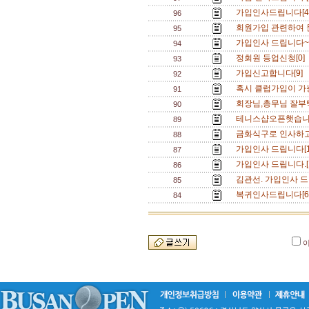
가입인사드립니다[4
96
회원가입 관련하여 
95
가입인사 드립니다~[
94
정회원 등업신청[0]
93
가입신고합니다[9]
92
혹시 클럽가입이 가
91
회장님,총무님 잘부
90
테니스샵오픈햇습니
89
금화식구로 인사하고
88
가입인사 드립니다[1
87
가입인사 드립니다.[
86
김관선. 가입인사 드
85
복귀인사드립니다[6
84