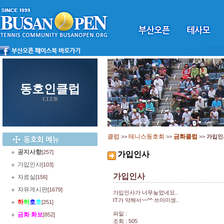
동호인클럽
CLUB
클럽
테니스동호회
금화클럽
>>
>>
>>
가입인
공지사항
[257]
가입인사
가입인사
[103]
가입인사
자료실
[156]
자유게시판
[1679]
가입인사가 너무늦었네요..
IT가 약해서~~^^ 쓰마미셍..
하
하
호
호
[251]
파일 :
금화 화보
[852]
조회 : 505