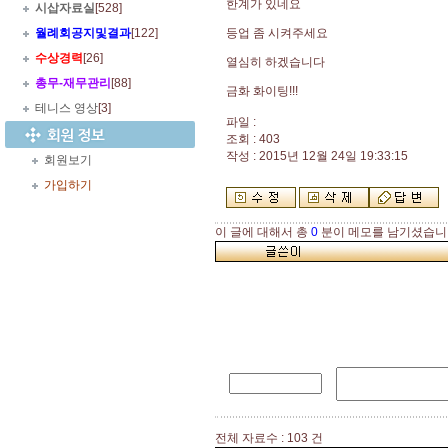
한계가 있네요
시삽자료실
[528]
월례회공지및결과
[122]
등업 좀 시켜주세요
수상경력
[26]
열심히 하겠습니다
총무
-
재무관리
[88]
금화 화이팅!!!
테니스 영상
[3]
파일 :
조회 : 403
작성 : 2015년 12월 24일 19:33:15
회원보기
가입하기
이 글에 대해서 총
0
분이 메모를 남기셨습니
전체 자료수 : 103 건