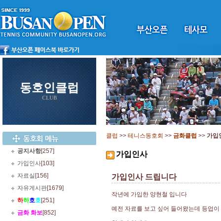
동호인클럽
CLUB
클럽
>>
테니스동호회
>>
금화클럽
>>
가입
공지사항
[257]
가입인사
가입인사
[103]
자료실
[156]
가입인사 드립니다
자유게시판
[1679]
작년에 가입한 양현철 입니다
하
하
호
호
[251]
예전 자료를 보고 싶어 들어왔는데 등업이
금화 화보
[852]