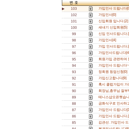
가입인사 드립니다[0
▶
103
가입인사[0]
102
신입회원 입니다.[2
101
새내기 신입회원[5]
100
신입 인사드립니다.[
99
가입인사[4]
98
가입 인사드립니다.[
97
가입인사드립니다[4
96
회원가입 관련하여 
95
가입인사 드립니다~[
94
정회원 등업신청[0]
93
가입신고합니다[9]
92
혹시 클럽가입이 가
91
회장님,총무님 잘부
90
테니스샵오픈햇습니
89
금화식구로 인사하고
88
가입인사 드립니다[1
87
가입인사 드립니다.[
86
김관선. 가입인사 드
85
복귀인사드립니다[6