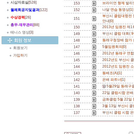
시삽자료실
[528]
브라이언 형제 발리
153
나달 연습 동영상[1
월례회공지및결과
[122]
152
부산시 클럽대항전 일
수상경력
[26]
151
안내[0]
총무
-
재무관리
[88]
2013년 임원진 제1
150
테니스 영상
[3]
부산시 클럽 대회( 9
149
동래구청장배 참가 
148
5월임원회의[0]
147
회원보기
2012년 동래구 연
146
가입하기
2012년도 부산시 클
145
2012년도 임원진 소
144
동배조(A)[1]
143
은배 파트너[1]
142
5월29일 동래구
141
22일 클럽시합 은배
140
금화클럽 5월 22일 
139
3월 13일 부산시 클
138
부산시 클럽 시합 은
137