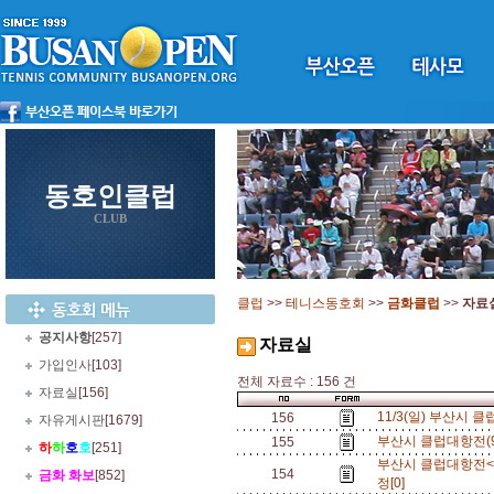
동호인클럽
CLUB
클럽
>>
테니스동호회
>>
금화클럽
>>
자료
공지사항
[257]
자료실
가입인사
[103]
전체 자료수 : 156 건
자료실
[156]
11/3(일) 부산시 
156
자유게시판
[1679]
부산시 클럽대항전(9
155
하
하
호
호
[251]
부산시 클럽대항전<6
154
금화 화보
[852]
정[0]