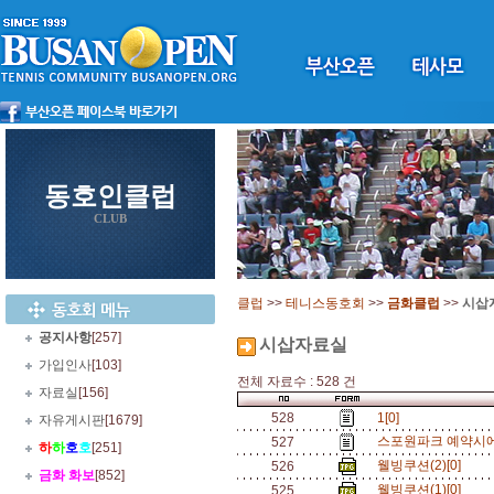
동호인클럽
CLUB
클럽
>>
테니스동호회
>>
금화클럽
>>
시삽
공지사항
[257]
시삽자료실
가입인사
[103]
전체 자료수 : 528 건
자료실
[156]
528
1[0]
자유게시판
[1679]
스포원파크 예약시에만
527
하
하
호
호
[251]
웰빙쿠션(2)[0]
526
금화 화보
[852]
웰빙쿠션(1)[0]
525