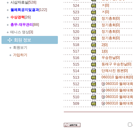
시삽자료실
[528]
ㅈ[0]
524
월례회공지및결과
[122]
ㅈ[0]
523
수상경력
[26]
정기총회[0]
522
총무
-
재무관리
[88]
정기총회[0]
521
정기총회[0]
520
테니스 영상
[3]
정기총회[0]
519
518
2[0]
회원보기
517
1[0]
가입하기
우승한날[0]
516
동래구 우승한날[0]
515
단체사진 원본[0]
514
060310 월례대회[0
513
060310 월례대회
512
060310 월례대회
511
060310 월례대회
510
060310 월례대회
509