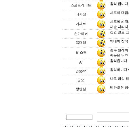
참석 합니다
스포트라이트
샤포야!대금
테사정
샤포행님 저
가제트
재발 때리지
집안 일로 
손가이버
박태희 참석
육대영
총무 월레회
탑 스핀
싸움난다 ㅋㅋ
참석합니다
Ar
참석하니다 
영웅db
나도 참석 해야
공모
비안오면 
팡덴셜