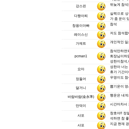
뒤늦게 참석
강스핀
실력으로 상
다짱아찌
가 좀 운이
참석
창용이아빠
저도 참석합니
레이스신
개인적인 일
가제트
참석만하면
pcman1
회장님이하
성한이참석,
성한아 너는 
요마
휴가 기간이어
우영이도 참
정들어
뽑기운이 영
달거니
행운은 내게
바람바람(金永準)
시간마차서 
만덕이
창호야!! 
샤포
석하면 참 
지금 현재 경쟁
샤포