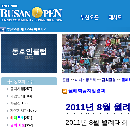
동호인클럽
CLUB
클럽
>>
테니스동호회
>>
금화클럽
>>
월례
공지사항
[257]
월례회공지및결과
가입인사
[103]
자료실
[156]
2011년 8월 
자유게시판
[1679]
하
하
호
호
[251]
2011년 8월 월례대회
금화 화보
[852]