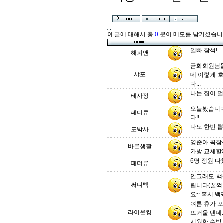
이 글에 대해서 총
0
분이 메모를 남기셨습니
일빠 참석!
해피맨
금화회원님들
샤포
데 이렇게 
다...
나는 집이 
테사정
오늘봤습니다
페더류
다!!
나도 한번 뽑
도박사
영준아 꼭참
바른생활
가방 교체할
6명 정원 다
페더류
안그래도 백
써니빽
립니다(꿀꺽
요~ 혹시 백
여름 휴가 포
라이온킹
뜨거울 텐데...
시원한 수박과