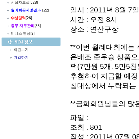
시삽자료실
[528]
일시 : 2011년 8월 7
월례회공지및결과
[122]
시간 : 오전 8시
수상경력
[26]
총무
-
재무관리
[88]
장소 : 연산구장
테니스 영상
[3]
**이번 월례대회에는
회원보기
은배조 준우승 상품으
가입하기
팩(7만원 5개, 5만
추첨하여 지급할 예정
첨대상에서 누락되는 
**금화회원님들의 많
파일 :
조회 : 801
작성 : 2011년 07월 08