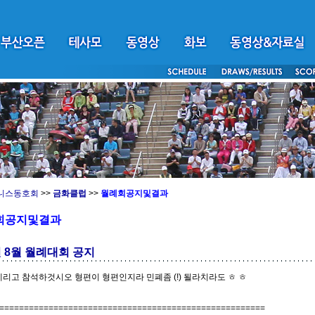
니스동호회
>>
금화클럽
>>
월례회공지및결과
회공지및결과
년 8월 월례대회 공지
데리고 참석하것시오 형편이 형편인지라 민폐좀 (!) 될라치라도 ㅎ ㅎ
======================================================