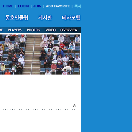
HOME
LOGIN
JOIN
쪽지
|
|
|
ADD FAVORITE
|
Ar