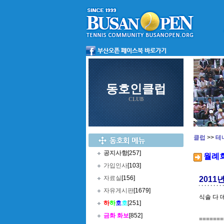
동호인클럽
CLUB
클럽
>>
테
공지사항
[257]
월례
가입인사
[103]
자료실
[156]
2011
자유게시판
[1679]
식솔 다 
하
하
호
호
[251]
금화 화보
[852]
=======