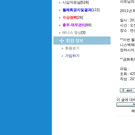
샤포님의
시삽자료실
[528]
월례회공지및결과
[122]
2011년
수상경력
[26]
일시 : 2
총무
-
재무관리
[88]
시간 : 오
장소 : 
테니스 영상
[3]
**이번 
니스백팩(
회원보기
정하시어
가입하기
**금화회
파일 :
조회 : 42
작성 : 20
이 글에 대
해