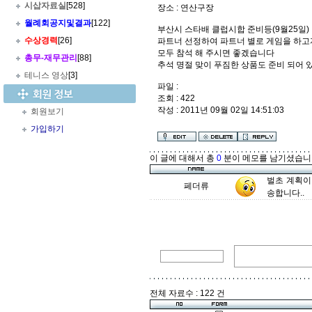
시삽자료실
[528]
장소 : 연산구장
월례회공지및결과
[122]
부산시 스타배 클럽시합 준비등(9월25일)
수상경력
[26]
파트너 선정하여 파트너 별로 게임을 하고
모두 참석 해 주시면 좋겠습니다
총무
-
재무관리
[88]
추석 명절 맞이 푸짐한 상품도 준비 되어 
테니스 영상
[3]
파일 :
조회 : 422
작성 : 2011년 09월 02일 14:51:03
회원보기
가입하기
이 글에 대해서 총
0
분이 메모를 남기셨습니
벌초 계획이
페더류
송합니다..
전체 자료수 : 122 건