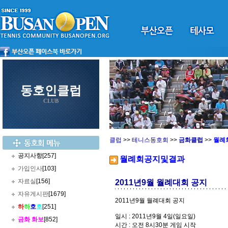
동호인클럽
CLUB
클럽
>>
테니스동호회
>>
금화클럽
>>
월례
공지사항
[257]
월례회공지및결과
가입인사
[103]
자료실
[156]
2011년9월 월례대회 공지
자유게시판
[1679]
2011년9월 월례대회 공지
하
하
호
호
[251]
일시 : 2011년9월 4일(일요일)
금화 화보
[852]
시간 : 오전 8시30분 게임 시작